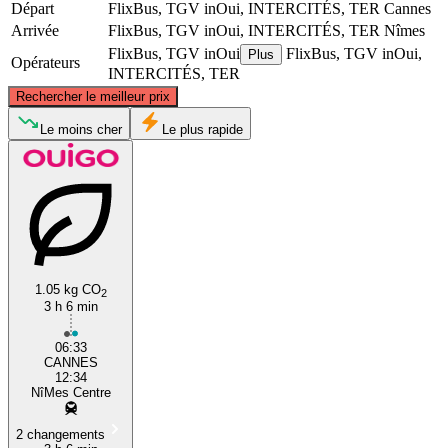
Départ
FlixBus, TGV inOui, INTERCITÉS, TER
Cannes
Arrivée
FlixBus, TGV inOui, INTERCITÉS, TER
Nîmes
FlixBus, TGV inOui
FlixBus, TGV inOui,
Plus
Opérateurs
INTERCITÉS, TER
©
CARTO
, ©
OpenStreetMap
contributors
Rechercher le meilleur prix
Le moins cher
Le plus rapide
Nîmes
Cannes
1.05 kg CO
2
3 h 6 min
06:33
CANNES
12:34
NîMes Centre
2 changements