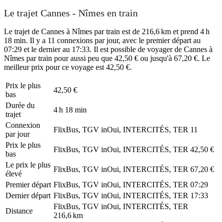
Le trajet Cannes - Nîmes en train
Le trajet de Cannes à Nîmes par train est de 216,6 km et prend 4 h
18 min. Il y a 11 connexions par jour, avec le premier départ au
07:29 et le dernier au 17:33. Il est possible de voyager de Cannes à
Nîmes par train pour aussi peu que 42,50 € ou jusqu'à 67,20 €. Le
meilleur prix pour ce voyage est 42,50 €.
Prix ​​le plus
42,50 €
bas
Durée du
4 h 18 min
trajet
Connexion
FlixBus, TGV inOui, INTERCITÉS, TER
11
par jour
Prix ​​le plus
FlixBus, TGV inOui, INTERCITÉS, TER
42,50 €
bas
Le prix le plus
FlixBus, TGV inOui, INTERCITÉS, TER
67,20 €
élevé
Premier départ
FlixBus, TGV inOui, INTERCITÉS, TER
07:29
Dernier départ
FlixBus, TGV inOui, INTERCITÉS, TER
17:33
FlixBus, TGV inOui, INTERCITÉS, TER
Distance
216,6 km