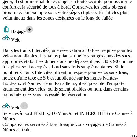
gérer, il est primordial de les ranger en toute sécurité pour assurer le
confort et la sécurité de tous à bord. Conservez les petits objets à
proximité, par exemple sous votre siège, et placez les articles plus
volumineux dans les zones désignées ou le long de l'allée.
Bagage
Vélo
Dans les trains Intercités, une réservation à 10 € est requise pour les
vélos non pliables. Les vélos pliants, une fois rangés dans des sacs
appropriés et dont les dimensions ne dépassent pas 130 x 90 cm une
fois pliés, sont acceptés à bord sans frais supplémentaires. Si de
nombreux trains Intercités offrent un espace pour vélos sans frais,
notez qu'une taxe de 5 € est appliquée sur les lignes Nantes-
Bordeaux et Nantes-Lyon. Par ailleurs, il est possible d'emporter
gratuitement des vélos, qu'ils soient pliables ou non, dans certains
trains Intercités sans nécessité de réservation
Vélo
Services à bord FlixBus, TGV inOui et INTERCITÉS de Cannes à
Nîmes
Comparez les services à bord lorsque vous voyagez de Cannes à
Nîmes en train.
T