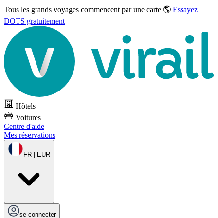
Tous les grands voyages commencent par une carte 🌎
Essayez
DOTS gratuitement
Hôtels
Voitures
Centre d'aide
Mes réservations
FR | EUR
se connecter