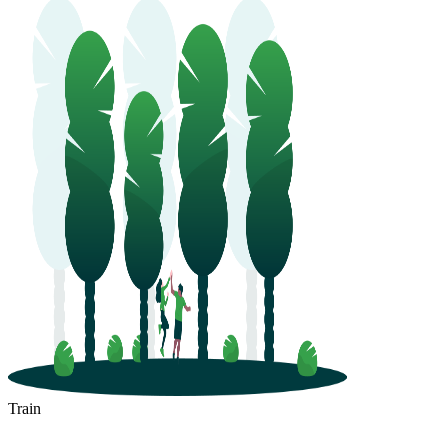
Train