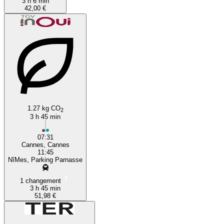
3 h 6 min
42,00 €
1.27 kg CO
2
3 h 45 min
07:31
Cannes, Cannes
11:45
NîMes, Parking Parnasse
1 changement
3 h 45 min
51,98 €