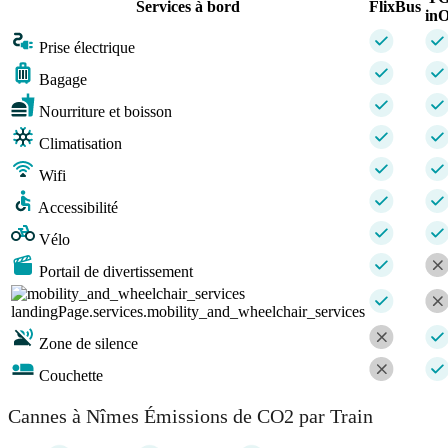
Services à bord
FlixBus
inO
Prise électrique
Bagage
Nourriture et boisson
Climatisation
Wifi
Accessibilité
Vélo
Portail de divertissement
landingPage.services.mobility_and_wheelchair_services
Zone de silence
Couchette
Cannes à Nîmes Émissions de CO2 par Train