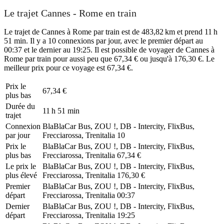
Le trajet Cannes - Rome en train
Le trajet de Cannes à Rome par train est de 483,82 km et prend 11 h
51 min. Il y a 10 connexions par jour, avec le premier départ au
00:37 et le dernier au 19:25. Il est possible de voyager de Cannes à
Rome par train pour aussi peu que 67,34 € ou jusqu'à 176,30 €. Le
meilleur prix pour ce voyage est 67,34 €.
Prix ​​le
67,34 €
plus bas
Durée du
11 h 51 min
trajet
Connexion
BlaBlaCar Bus, ZOU !, DB - Intercity, FlixBus,
par jour
Frecciarossa, Trenitalia
10
Prix ​​le
BlaBlaCar Bus, ZOU !, DB - Intercity, FlixBus,
plus bas
Frecciarossa, Trenitalia
67,34 €
Le prix le
BlaBlaCar Bus, ZOU !, DB - Intercity, FlixBus,
plus élevé
Frecciarossa, Trenitalia
176,30 €
Premier
BlaBlaCar Bus, ZOU !, DB - Intercity, FlixBus,
départ
Frecciarossa, Trenitalia
00:37
Dernier
BlaBlaCar Bus, ZOU !, DB - Intercity, FlixBus,
départ
Frecciarossa, Trenitalia
19:25