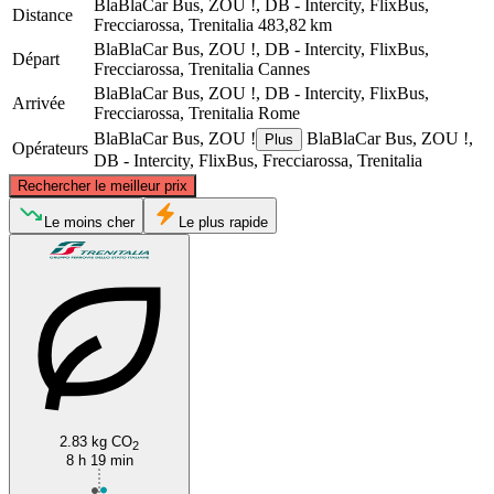
BlaBlaCar Bus, ZOU !, DB - Intercity, FlixBus,
Distance
Frecciarossa, Trenitalia
483,82 km
BlaBlaCar Bus, ZOU !, DB - Intercity, FlixBus,
Départ
Frecciarossa, Trenitalia
Cannes
BlaBlaCar Bus, ZOU !, DB - Intercity, FlixBus,
Arrivée
Frecciarossa, Trenitalia
Rome
BlaBlaCar Bus, ZOU !
BlaBlaCar Bus, ZOU !,
Plus
Opérateurs
DB - Intercity, FlixBus, Frecciarossa, Trenitalia
©
CARTO
, ©
OpenStreetMap
contributors
Rechercher le meilleur prix
Le moins cher
Le plus rapide
Cannes
Rome
2.83 kg CO
2
8 h 19 min