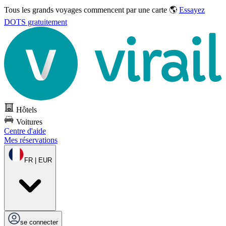
Tous les grands voyages commencent par une carte 🌎
Essayez
DOTS gratuitement
Hôtels
Voitures
Centre d'aide
Mes réservations
FR | EUR
se connecter