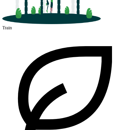
Train