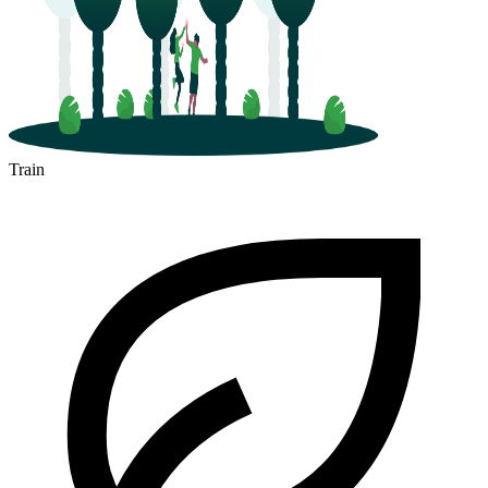
Train