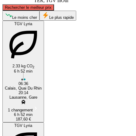
TER, TGV inOui
©
CARTO
, ©
OpenStreetMap
contributors
Rechercher le meilleur prix
Calais
Le moins cher
Le plus rapide
TGV Lyria
2.33 kg CO
2
6 h 52 min
Lausanne
06:36
Calais, Quai Du Rhin
20:14
Lausanne, Gare
1 changement
6 h 52 min
187,60 €
TGV Lyria