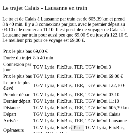
Le trajet Calais - Lausanne en train
Le trajet de Calais à Lausanne par train est de 605,39 km et prend
8 h 40 min. Il y a 3 connexions par jour, avec le premier départ au
03:10 et le dernier au 11:10. Il est possible de voyager de Calais à
Lausanne par train pour aussi peu que 69,00 € ou jusqu'à 122,10 €.
Le meilleur prix pour ce voyage est 69,00 €.
Prix ​​le plus bas
69,00 €
Durée du trajet
8 h 40 min
Connexion par
TGV Lyria, FlixBus, TER, TGV inOui
3
jour
Prix ​​le plus bas
TGV Lyria, FlixBus, TER, TGV inOui
69,00 €
Le prix le plus
TGV Lyria, FlixBus, TER, TGV inOui
122,10 €
élevé
Premier départ
TGV Lyria, FlixBus, TER, TGV inOui
03:10
Dernier départ
TGV Lyria, FlixBus, TER, TGV inOui
11:10
Distance
TGV Lyria, FlixBus, TER, TGV inOui
605,39 km
Départ
TGV Lyria, FlixBus, TER, TGV inOui
Calais
Arrivée
TGV Lyria, FlixBus, TER, TGV inOui
Lausanne
TGV Lyria, FlixBus
TGV Lyria, FlixBus,
Plus
Opérateurs