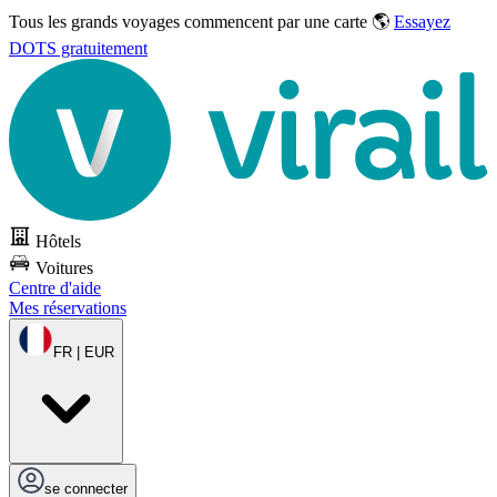
Tous les grands voyages commencent par une carte 🌎
Essayez
DOTS gratuitement
Hôtels
Voitures
Centre d'aide
Mes réservations
FR | EUR
se connecter