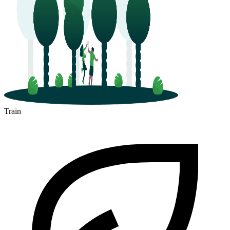
Train