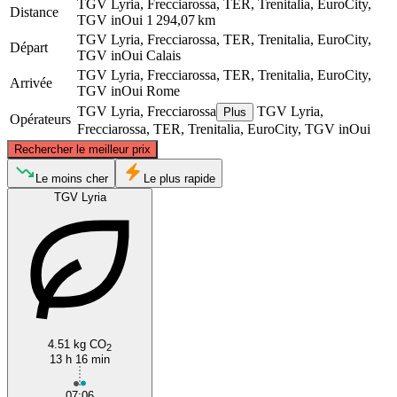
TGV Lyria, Frecciarossa, TER, Trenitalia, EuroCity,
Distance
TGV inOui
1 294,07 km
TGV Lyria, Frecciarossa, TER, Trenitalia, EuroCity,
Départ
TGV inOui
Calais
TGV Lyria, Frecciarossa, TER, Trenitalia, EuroCity,
Arrivée
TGV inOui
Rome
TGV Lyria, Frecciarossa
TGV Lyria,
Plus
Opérateurs
Frecciarossa, TER, Trenitalia, EuroCity, TGV inOui
©
CARTO
, ©
OpenStreetMap
contributors
Rechercher le meilleur prix
Calais
Le moins cher
Le plus rapide
TGV Lyria
4.51 kg CO
2
Rome
13 h 16 min
07:06