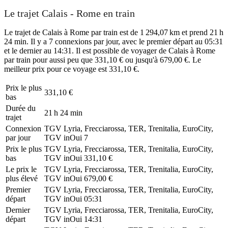
Le trajet Calais - Rome en train
Le trajet de Calais à Rome par train est de 1 294,07 km et prend 21 h
24 min. Il y a 7 connexions par jour, avec le premier départ au 05:31
et le dernier au 14:31. Il est possible de voyager de Calais à Rome
par train pour aussi peu que 331,10 € ou jusqu'à 679,00 €. Le
meilleur prix pour ce voyage est 331,10 €.
Prix ​​le plus
331,10 €
bas
Durée du
21 h 24 min
trajet
Connexion
TGV Lyria, Frecciarossa, TER, Trenitalia, EuroCity,
par jour
TGV inOui
7
Prix ​​le plus
TGV Lyria, Frecciarossa, TER, Trenitalia, EuroCity,
bas
TGV inOui
331,10 €
Le prix le
TGV Lyria, Frecciarossa, TER, Trenitalia, EuroCity,
plus élevé
TGV inOui
679,00 €
Premier
TGV Lyria, Frecciarossa, TER, Trenitalia, EuroCity,
départ
TGV inOui
05:31
Dernier
TGV Lyria, Frecciarossa, TER, Trenitalia, EuroCity,
départ
TGV inOui
14:31