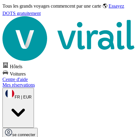
Tous les grands voyages commencent par une carte 🌎
Essayez
DOTS gratuitement
Hôtels
Voitures
Centre d'aide
Mes réservations
FR | EUR
se connecter