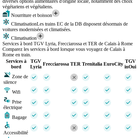
diverses options alimentaires d'origine locale, notamment des choix
végétariens et végétaliens.
Nourriture et boisson
Climatisation
Les trains EC de la DB disposent désormais de
voitures modernisées et climatisées.
Climatisation
Services à bord TGV Lyria, Frecciarossa et TER de Calais à Rome
Comparez les services à bord lorsque vous voyagez de Calais à
Rome en train.
Services à
TGV
TGV
Frecciarossa
TER
Trenitalia
EuroCity
bord
Lyria
inOui
Zone de
silence
Wifi
Prise
électrique
Bagage
Accessibilité