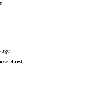
t
oyage
ures offres!