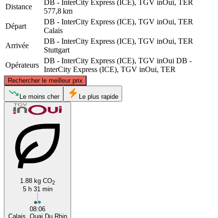
DB - InterCity Express (ICE), TGV inOui, TER
Distance
577,8 km
DB - InterCity Express (ICE), TGV inOui, TER
Départ
Calais
DB - InterCity Express (ICE), TGV inOui, TER
Arrivée
Stuttgart
DB - InterCity Express (ICE), TGV inOui
DB -
Opérateurs
InterCity Express (ICE), TGV inOui, TER
©
CARTO
, ©
OpenStreetMap
contributors
Rechercher le meilleur prix
Le moins cher
Le plus rapide
Calais
Stuttgart
1.88 kg CO
2
5 h 31 min
08:06
Calais, Quai Du Rhin