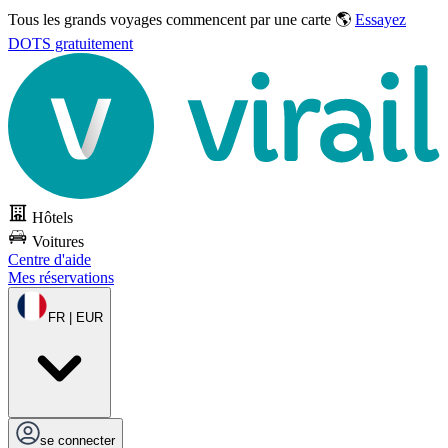
Tous les grands voyages commencent par une carte 🌎
Essayez
DOTS gratuitement
Hôtels
Voitures
Centre d'aide
Mes réservations
FR | EUR
se connecter