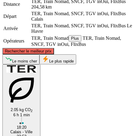
TER, Train Nomad, SNCF, TGV inOui, FlixBus
Distance
204,58 km
TER, Train Nomad, SNCF, TGV inOui, FlixBus
Départ
Calais
TER, Train Nomad, SNCF, TGV inOui, FlixBus
Le
Arrivée
Havre
TER, Train Nomad
TER, Train Nomad,
Plus
Opérateurs
SNCF, TGV inOui, FlixBus
©
CARTO
, ©
OpenStreetMap
contributors
Rechercher le meilleur prix
Calais
Le moins cher
Le plus rapide
2.05 kg CO
2
6 h 1 min
Le Havre
18:20
Calais - Ville