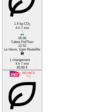
1.4 kg CO
2
4 h 7 min
05:06
Calais-FréThun
12:52
Le Havre, Gare RoutièRe
1 changement
4 h 7 min
80,80 €