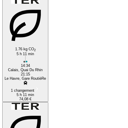
1.76 kg CO
2
5 h 11 min
14:34
Calais, Quai Du Rhin
21:15
Le Havre, Gare RoutièRe
1 changement
5 h 11 min
74,08 €