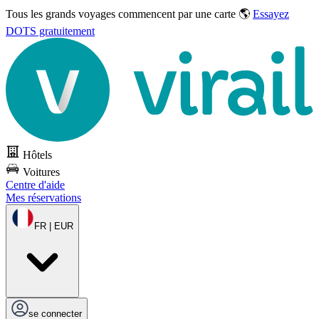
Tous les grands voyages commencent par une carte 🌎
Essayez
DOTS gratuitement
Hôtels
Voitures
Centre d'aide
Mes réservations
FR | EUR
se connecter