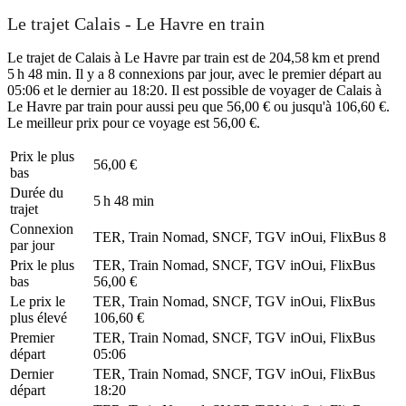
Le trajet Calais - Le Havre en train
Le trajet de Calais à Le Havre par train est de 204,58 km et prend
5 h 48 min. Il y a 8 connexions par jour, avec le premier départ au
05:06 et le dernier au 18:20. Il est possible de voyager de Calais à
Le Havre par train pour aussi peu que 56,00 € ou jusqu'à 106,60 €.
Le meilleur prix pour ce voyage est 56,00 €.
Prix ​​le plus
56,00 €
bas
Durée du
5 h 48 min
trajet
Connexion
TER, Train Nomad, SNCF, TGV inOui, FlixBus
8
par jour
Prix ​​le plus
TER, Train Nomad, SNCF, TGV inOui, FlixBus
bas
56,00 €
Le prix le
TER, Train Nomad, SNCF, TGV inOui, FlixBus
plus élevé
106,60 €
Premier
TER, Train Nomad, SNCF, TGV inOui, FlixBus
départ
05:06
Dernier
TER, Train Nomad, SNCF, TGV inOui, FlixBus
départ
18:20