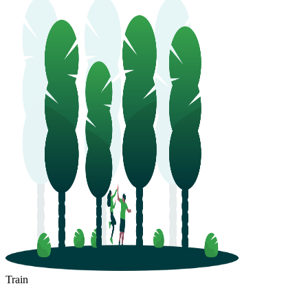
Train