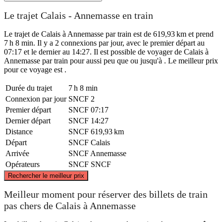
Le trajet Calais - Annemasse en train
Le trajet de Calais à Annemasse par train est de 619,93 km et prend
7 h 8 min. Il y a 2 connexions par jour, avec le premier départ au
07:17 et le dernier au 14:27. Il est possible de voyager de Calais à
Annemasse par train pour aussi peu que ou jusqu'à . Le meilleur prix
pour ce voyage est .
Durée du trajet
7 h 8 min
Connexion par jour
SNCF
2
Premier départ
SNCF
07:17
Dernier départ
SNCF
14:27
Distance
SNCF
619,93 km
Départ
SNCF
Calais
Arrivée
SNCF
Annemasse
Opérateurs
SNCF
SNCF
©
CARTO
, ©
OpenStreetMap
contributors
Rechercher le meilleur prix
Calais
Meilleur moment pour réserver des billets de train
pas chers de Calais à Annemasse