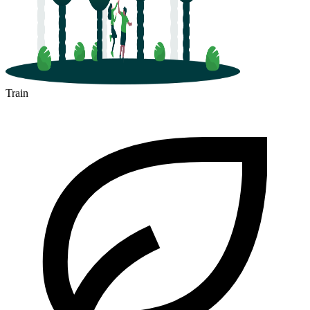
Train