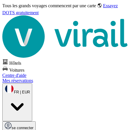
Tous les grands voyages commencent par une carte 🌎
Essayez
DOTS gratuitement
Hôtels
Voitures
Centre d'aide
Mes réservations
FR | EUR
se connecter