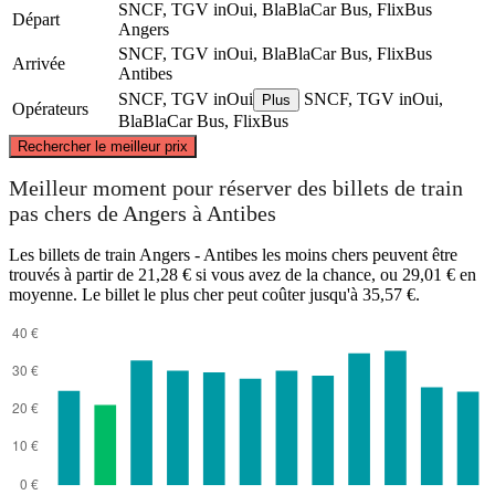
SNCF, TGV inOui, BlaBlaCar Bus, FlixBus
Départ
Angers
SNCF, TGV inOui, BlaBlaCar Bus, FlixBus
Arrivée
Antibes
SNCF, TGV inOui
SNCF, TGV inOui,
Plus
Opérateurs
BlaBlaCar Bus, FlixBus
©
CARTO
, ©
OpenStreetMap
contributors
Rechercher le meilleur prix
Angers
Meilleur moment pour réserver des billets de train
pas chers de Angers à Antibes
Les billets de train Angers - Antibes les moins chers peuvent être
trouvés à partir de 21,28 € si vous avez de la chance, ou 29,01 € en
moyenne. Le billet le plus cher peut coûter jusqu'à 35,57 €.
Antibes