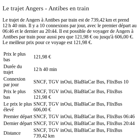
Le trajet Angers - Antibes en train
Le trajet de Angers à Antibes par train est de 739,42 km et prend
12 h 40 min. Il y a 10 connexions par jour, avec le premier départ au
06:46 et le dernier au 20:44. Il est possible de voyager de Angers à
Antibes par train pour aussi peu que 121,98 € ou jusqu'à 606,00 €.
Le meilleur prix pour ce voyage est 121,98 €.
Prix ​​le plus
121,98 €
bas
Durée du
12 h 40 min
trajet
Connexion
SNCF, TGV inOui, BlaBlaCar Bus, FlixBus
10
par jour
Prix ​​le plus
SNCF, TGV inOui, BlaBlaCar Bus, FlixBus
bas
121,98 €
Le prix le plus
SNCF, TGV inOui, BlaBlaCar Bus, FlixBus
élevé
606,00 €
Premier départ
SNCF, TGV inOui, BlaBlaCar Bus, FlixBus
06:46
Dernier départ
SNCF, TGV inOui, BlaBlaCar Bus, FlixBus
20:44
SNCF, TGV inOui, BlaBlaCar Bus, FlixBus
Distance
739,42 km