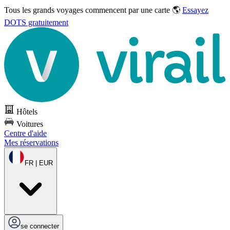
Tous les grands voyages commencent par une carte 🌎
Essayez
DOTS gratuitement
Hôtels
Voitures
Centre d'aide
Mes réservations
FR | EUR
se connecter