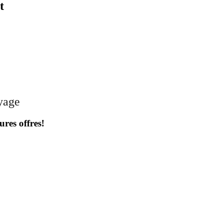
t
oyage
ures offres!