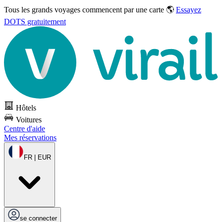
Tous les grands voyages commencent par une carte 🌎
Essayez
DOTS gratuitement
Hôtels
Voitures
Centre d'aide
Mes réservations
FR | EUR
se connecter