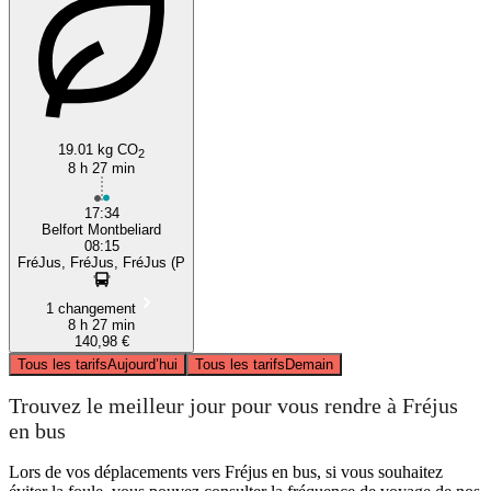
19.01 kg CO
2
8 h 27 min
17:34
Belfort Montbeliard
08:15
FréJus, FréJus, FréJus (P
1 changement
8 h 27 min
140,98 €
Tous les tarifs
Aujourd’hui
Tous les tarifs
Demain
Trouvez le meilleur jour pour vous rendre à Fréjus
en bus
Lors de vos déplacements vers Fréjus en bus, si vous souhaitez