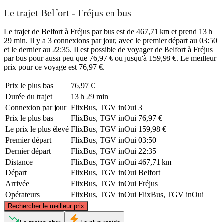
Le trajet Belfort - Fréjus en bus
Le trajet de Belfort à Fréjus par bus est de 467,71 km et prend 13 h
29 min. Il y a 3 connexions par jour, avec le premier départ au 03:50
et le dernier au 22:35. Il est possible de voyager de Belfort à Fréjus
par bus pour aussi peu que 76,97 € ou jusqu'à 159,98 €. Le meilleur
prix pour ce voyage est 76,97 €.
Prix ​​le plus bas
76,97 €
Durée du trajet
13 h 29 min
Connexion par jour
FlixBus, TGV inOui
3
Prix ​​le plus bas
FlixBus, TGV inOui
76,97 €
Le prix le plus élevé
FlixBus, TGV inOui
159,98 €
Premier départ
FlixBus, TGV inOui
03:50
Dernier départ
FlixBus, TGV inOui
22:35
Distance
FlixBus, TGV inOui
467,71 km
Départ
FlixBus, TGV inOui
Belfort
Arrivée
FlixBus, TGV inOui
Fréjus
Opérateurs
FlixBus, TGV inOui
FlixBus, TGV inOui
©
CARTO
, ©
OpenStreetMap
contributors
Rechercher le meilleur prix
Belfort