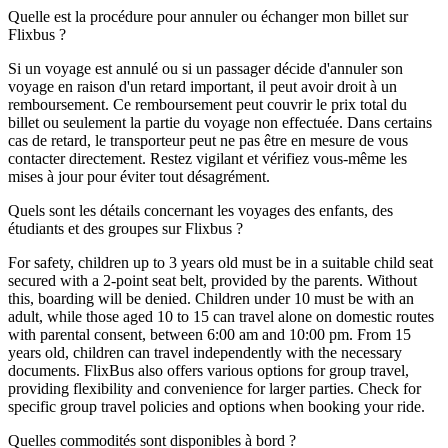
Quelle est la procédure pour annuler ou échanger mon billet sur
Flixbus ?
Si un voyage est annulé ou si un passager décide d'annuler son
voyage en raison d'un retard important, il peut avoir droit à un
remboursement. Ce remboursement peut couvrir le prix total du
billet ou seulement la partie du voyage non effectuée. Dans certains
cas de retard, le transporteur peut ne pas être en mesure de vous
contacter directement. Restez vigilant et vérifiez vous-même les
mises à jour pour éviter tout désagrément.
Quels sont les détails concernant les voyages des enfants, des
étudiants et des groupes sur Flixbus ?
For safety, children up to 3 years old must be in a suitable child seat
secured with a 2-point seat belt, provided by the parents. Without
this, boarding will be denied. Children under 10 must be with an
adult, while those aged 10 to 15 can travel alone on domestic routes
with parental consent, between 6:00 am and 10:00 pm. From 15
years old, children can travel independently with the necessary
documents. FlixBus also offers various options for group travel,
providing flexibility and convenience for larger parties. Check for
specific group travel policies and options when booking your ride.
Quelles commodités sont disponibles à bord ?