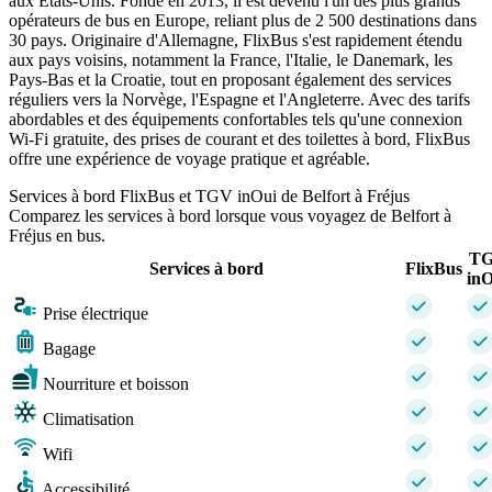
aux États-Unis. Fondé en 2013, il est devenu l'un des plus grands
opérateurs de bus en Europe, reliant plus de 2 500 destinations dans
30 pays. Originaire d'Allemagne, FlixBus s'est rapidement étendu
aux pays voisins, notamment la France, l'Italie, le Danemark, les
Pays-Bas et la Croatie, tout en proposant également des services
réguliers vers la Norvège, l'Espagne et l'Angleterre. Avec des tarifs
abordables et des équipements confortables tels qu'une connexion
Wi-Fi gratuite, des prises de courant et des toilettes à bord, FlixBus
offre une expérience de voyage pratique et agréable.
Services à bord FlixBus et TGV inOui de Belfort à Fréjus
Comparez les services à bord lorsque vous voyagez de Belfort à
Fréjus en bus.
T
Services à bord
FlixBus
inO
Prise électrique
Bagage
Nourriture et boisson
Climatisation
Wifi
Accessibilité