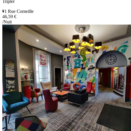
Tripler
1 Rue Corneille
46,59 €
/Nuit