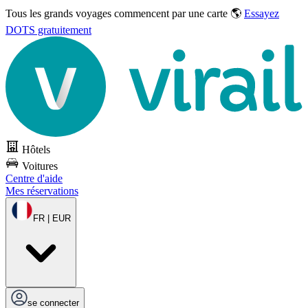
Tous les grands voyages commencent par une carte 🌎
Essayez
DOTS gratuitement
Hôtels
Voitures
Centre d'aide
Mes réservations
FR | EUR
se connecter