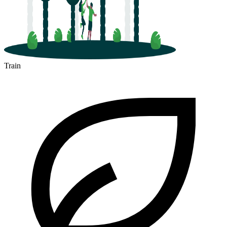
Train