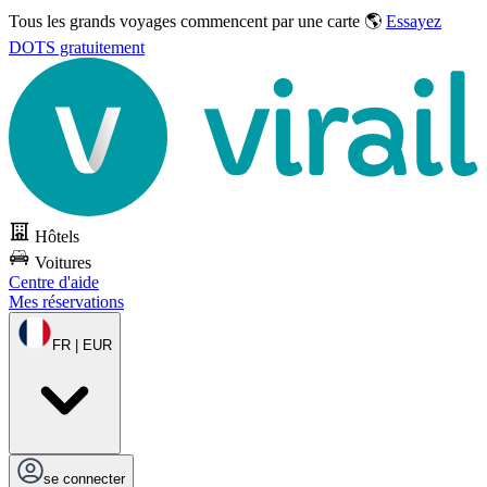
Tous les grands voyages commencent par une carte 🌎
Essayez
DOTS gratuitement
Hôtels
Voitures
Centre d'aide
Mes réservations
FR | EUR
se connecter