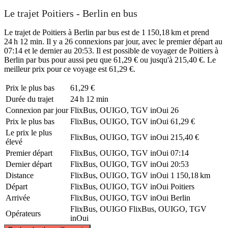
Le trajet Poitiers - Berlin en bus
Le trajet de Poitiers à Berlin par bus est de 1 150,18 km et prend
24 h 12 min. Il y a 26 connexions par jour, avec le premier départ au
07:14 et le dernier au 20:53. Il est possible de voyager de Poitiers à
Berlin par bus pour aussi peu que 61,29 € ou jusqu'à 215,40 €. Le
meilleur prix pour ce voyage est 61,29 €.
Prix ​​le plus bas
61,29 €
Durée du trajet
24 h 12 min
Connexion par jour
FlixBus, OUIGO, TGV inOui
26
Prix ​​le plus bas
FlixBus, OUIGO, TGV inOui
61,29 €
Le prix le plus
FlixBus, OUIGO, TGV inOui
215,40 €
élevé
Premier départ
FlixBus, OUIGO, TGV inOui
07:14
Dernier départ
FlixBus, OUIGO, TGV inOui
20:53
Distance
FlixBus, OUIGO, TGV inOui
1 150,18 km
Départ
FlixBus, OUIGO, TGV inOui
Poitiers
Arrivée
FlixBus, OUIGO, TGV inOui
Berlin
FlixBus, OUIGO
FlixBus, OUIGO, TGV
Opérateurs
inOui
©
CARTO
, ©
OpenStreetMap
contributors