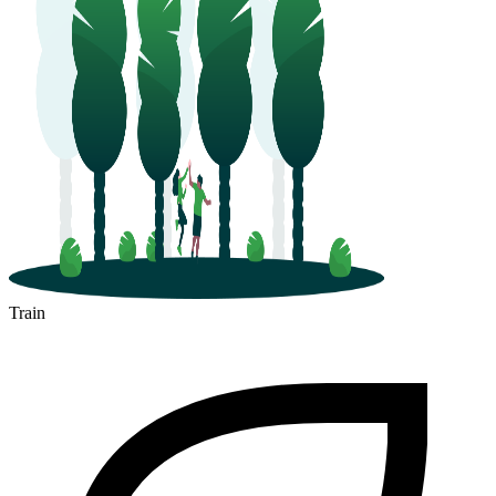
Train