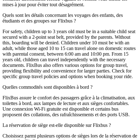
mises à jour pour éviter tout désagrément.
Quels sont les détails concernant les voyages des enfants, des
étudiants et des groupes sur Flixbus ?
For safety, children up to 3 years old must be in a suitable child seat
secured with a 2-point seat belt, provided by the parents. Without
this, boarding will be denied. Children under 10 must be with an
adult, while those aged 10 to 15 can travel alone on domestic routes
with parental consent, between 6:00 am and 10:00 pm. From 15
years old, children can travel independently with the necessary
documents. FlixBus also offers various options for group travel,
providing flexibility and convenience for larger parties. Check for
specific group travel policies and options when booking your ride.
Quelles commodités sont disponibles à bord ?
FlixBus assure le confort des passagers grâce à la climatisation, aux
toilettes à bord, aux lampes de lecture et aux sièges confortables.
Une connexion Wi-Fi gratuite est disponible et certains bus
proposent des collations, des rafraîchissements et des ports USB.
La réservation de siège est-elle disponible sur Flixbus ?
Choisissez parmi plusieurs options de sièges lors de la réservation de