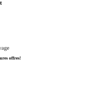
t
oyage
ures offres!