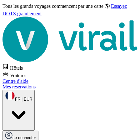
Tous les grands voyages commencent par une carte 🌎
Essayez
DOTS gratuitement
Hôtels
Voitures
Centre d'aide
Mes réservations
FR | EUR
se connecter