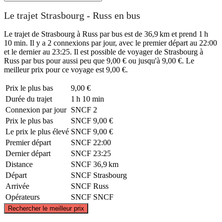
Le trajet Strasbourg - Russ en bus
Le trajet de Strasbourg à Russ par bus est de 36,9 km et prend 1 h
10 min. Il y a 2 connexions par jour, avec le premier départ au 22:00
et le dernier au 23:25. Il est possible de voyager de Strasbourg à
Russ par bus pour aussi peu que 9,00 € ou jusqu'à 9,00 €. Le
meilleur prix pour ce voyage est 9,00 €.
Prix ​​le plus bas
9,00 €
Durée du trajet
1 h 10 min
Connexion par jour
SNCF
2
Prix ​​le plus bas
SNCF
9,00 €
Le prix le plus élevé
SNCF
9,00 €
Premier départ
SNCF
22:00
Dernier départ
SNCF
23:25
Distance
SNCF
36,9 km
Départ
SNCF
Strasbourg
Arrivée
SNCF
Russ
Opérateurs
SNCF
SNCF
©
CARTO
, ©
OpenStreetMap
contributors
Rechercher le meilleur prix