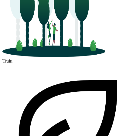
Train