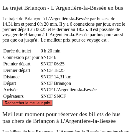
Le trajet Briançon - L'Argentière-la-Bessée en bus
Le trajet de Briançon à L'Argentière-la-Bessée par bus est de
14,31 km et prend 0 h 20 min. Il y a 6 connexions par jour, avec le
premier départ au 06:25 et le dernier au 18:25. Il est possible de
voyager de Briançon à L'Argentière-la-Bessée par bus pour aussi
peu que ou jusqu'à . Le meilleur prix pour ce voyage est .
Durée du trajet
0 h 20 min
Connexion par jour
SNCF
6
Premier départ
SNCF
06:25
Dernier départ
SNCF
18:25
Distance
SNCF
14,31 km
Départ
SNCF
Briançon
Arrivée
SNCF
L'Argentière-la-Bessée
Opérateurs
SNCF
SNCF
©
CARTO
, ©
OpenStreetMap
contributors
Rechercher le meilleur prix
Briançon
Meilleur moment pour réserver des billets de bus
pas chers de Briançon à L'Argentière-la-Bessée
Les billets de bus Briançon - L'Argentière-la-Bessée les moins chers