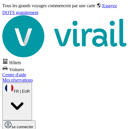
Tous les grands voyages commencent par une carte 🌎
Essayez
DOTS gratuitement
Hôtels
Voitures
Centre d'aide
Mes réservations
FR | EUR
se connecter