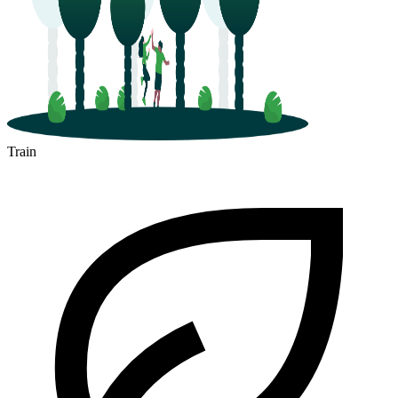
Train