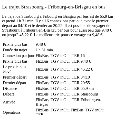
Le trajet Strasbourg - Fribourg-en-Brisgau en bus
Le trajet de Strasbourg à Fribourg-en-Brisgau par bus est de 65,9 km
et prend 1 h 31 min. Il y a 16 connexions par jour, avec le premier
départ au 04:10 et le dernier au 20:55. Il est possible de voyager de
Strasbourg à Fribourg-en-Brisgau par bus pour aussi peu que 9,48 €
ou jusqu'à 45,22 €. Le meilleur prix pour ce voyage est 9,48 €.
Prix ​​le plus bas
9,48 €
Durée du trajet
1 h 31 min
Connexion par jour
FlixBus, TGV inOui, TER
16
Prix ​​le plus bas
FlixBus, TGV inOui, TER
9,48 €
Le prix le plus
FlixBus, TGV inOui, TER
45,22 €
élevé
Premier départ
FlixBus, TGV inOui, TER
04:10
Dernier départ
FlixBus, TGV inOui, TER
20:55
Distance
FlixBus, TGV inOui, TER
65,9 km
Départ
FlixBus, TGV inOui, TER
Strasbourg
FlixBus, TGV inOui, TER
Fribourg-en-
Arrivée
Brisgau
FlixBus, TGV inOui
FlixBus, TGV inOui,
Opérateurs
TER