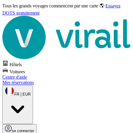
Tous les grands voyages commencent par une carte 🌎
Essayez
DOTS gratuitement
Hôtels
Voitures
Centre d'aide
Mes réservations
FR | EUR
se connecter