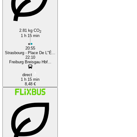
2.81 kg CO
2
1 h 15 min
20:55
Strasbourg - Place De L"É...
22:10
Freiburg Breisgau Hbf...
direct
1 h 15 min
8,48 €