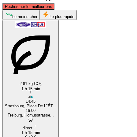
©
CARTO
, ©
OpenStreetMap
contributors
Rechercher le meilleur prix
Strasbourg
Le moins cher
Le plus rapide
Freiburg
2.81 kg CO
2
1 h 15 min
14:45
Strasbourg, Place De L"ÉT...
16:00
Freiburg, Hornusstrasse...
direct
1 h 15 min