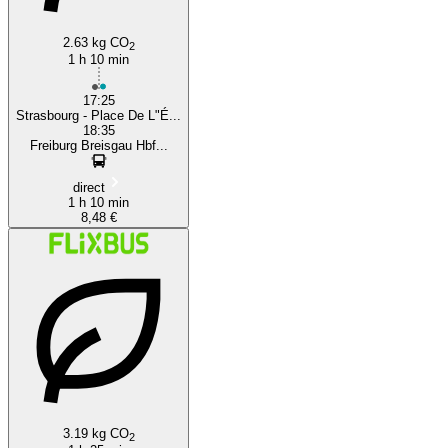
2.63 kg CO
2
1 h 10 min
17:25
Strasbourg - Place De L"É...
18:35
Freiburg Breisgau Hbf...
direct
1 h 10 min
8,48 €
3.19 kg CO
2