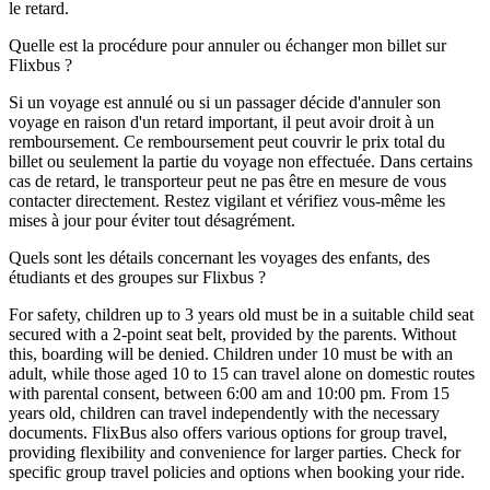
le retard.
Quelle est la procédure pour annuler ou échanger mon billet sur
Flixbus ?
Si un voyage est annulé ou si un passager décide d'annuler son
voyage en raison d'un retard important, il peut avoir droit à un
remboursement. Ce remboursement peut couvrir le prix total du
billet ou seulement la partie du voyage non effectuée. Dans certains
cas de retard, le transporteur peut ne pas être en mesure de vous
contacter directement. Restez vigilant et vérifiez vous-même les
mises à jour pour éviter tout désagrément.
Quels sont les détails concernant les voyages des enfants, des
étudiants et des groupes sur Flixbus ?
For safety, children up to 3 years old must be in a suitable child seat
secured with a 2-point seat belt, provided by the parents. Without
this, boarding will be denied. Children under 10 must be with an
adult, while those aged 10 to 15 can travel alone on domestic routes
with parental consent, between 6:00 am and 10:00 pm. From 15
years old, children can travel independently with the necessary
documents. FlixBus also offers various options for group travel,
providing flexibility and convenience for larger parties. Check for
specific group travel policies and options when booking your ride.