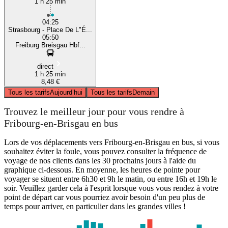
1 h 25 min
04:25
Strasbourg - Place De L"É...
05:50
Freiburg Breisgau Hbf...
direct
1 h 25 min
8,48 €
Tous les tarifs
Aujourd’hui
Tous les tarifs
Demain
Trouvez le meilleur jour pour vous rendre à
Fribourg-en-Brisgau en bus
Lors de vos déplacements vers Fribourg-en-Brisgau en bus, si vous
souhaitez éviter la foule, vous pouvez consulter la fréquence de
voyage de nos clients dans les 30 prochains jours à l'aide du
graphique ci-dessous. En moyenne, les heures de pointe pour
voyager se situent entre 6h30 et 9h le matin, ou entre 16h et 19h le
soir. Veuillez garder cela à l'esprit lorsque vous vous rendez à votre
point de départ car vous pourriez avoir besoin d'un peu plus de
temps pour arriver, en particulier dans les grandes villes !