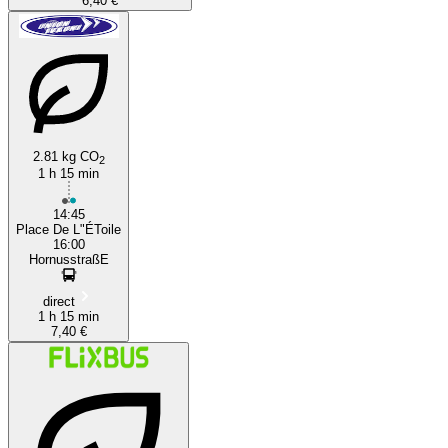
6,40 €
2.81 kg CO
2
1 h 15 min
14:45
Place De L"ÉToile
16:00
HornusstraßE
direct
1 h 15 min
7,40 €