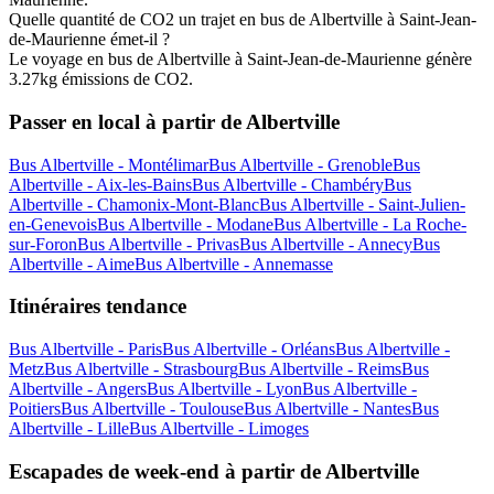
Quelle quantité de CO2 un trajet en bus de Albertville à Saint-Jean-
de-Maurienne émet-il ?
Le voyage en bus de Albertville à Saint-Jean-de-Maurienne génère
3.27kg émissions de CO2.
Passer en local à partir de Albertville
Bus Albertville - Montélimar
Bus Albertville - Grenoble
Bus
Albertville - Aix-les-Bains
Bus Albertville - Chambéry
Bus
Albertville - Chamonix-Mont-Blanc
Bus Albertville - Saint-Julien-
en-Genevois
Bus Albertville - Modane
Bus Albertville - La Roche-
sur-Foron
Bus Albertville - Privas
Bus Albertville - Annecy
Bus
Albertville - Aime
Bus Albertville - Annemasse
Itinéraires tendance
Bus Albertville - Paris
Bus Albertville - Orléans
Bus Albertville -
Metz
Bus Albertville - Strasbourg
Bus Albertville - Reims
Bus
Albertville - Angers
Bus Albertville - Lyon
Bus Albertville -
Poitiers
Bus Albertville - Toulouse
Bus Albertville - Nantes
Bus
Albertville - Lille
Bus Albertville - Limoges
Escapades de week-end à partir de Albertville