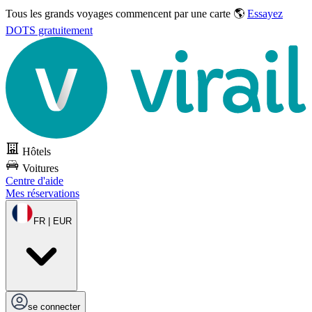
Tous les grands voyages commencent par une carte 🌎
Essayez
DOTS gratuitement
Hôtels
Voitures
Centre d'aide
Mes réservations
FR | EUR
se connecter