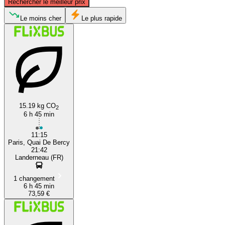
Rechercher le meilleur prix
Le moins cher
Le plus rapide
Paris
Landerneau
15.19 kg CO
2
6 h 45 min
11:15
Paris, Quai De Bercy
21:42
Landerneau (FR)
1 changement
6 h 45 min
73,59 €