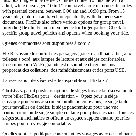
this, boarding will be denied. Children under 10 must be with an
adult, while those aged 10 to 15 can travel alone on domestic routes
with parental consent, between 6:00 am and 10:00 pm. From 15
years old, children can travel independently with the necessary
documents. FlixBus also offers various options for group travel,
providing flexibility and convenience for larger parties. Check for
specific group travel policies and options when booking your ride.
Quelles commodités sont disponibles à bord ?
FlixBus assure le confort des passagers grâce à la climatisation, aux
toilettes à bord, aux lampes de lecture et aux sièges confortables.
Une connexion Wi-Fi gratuite est disponible et certains bus
proposent des collations, des rafraîchissements et des ports USB.
La réservation de siège est-elle disponible sur Flixbus ?
Choisissez parmi plusieurs options de sièges lors de la réservation de
votre billet FlixBus pour « destination ». Optez pour le siège
classique pour vous asseoir en famille ou entre amis, le siège table
pour travailler ou étudier, le siège panoramique pour une vue
panoramique ou le siège supplémentaire pour plus d'espace. Tous les
sièges sont inclinables et offrent un espace supplémentaire pour les
jambes pour un voyage confortable.
Quelles sont les politiques concernant les voyages avec des animaux