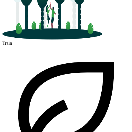
Train