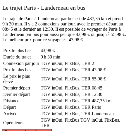
Le trajet Paris - Landerneau en bus
Le trajet de Paris à Landerneau par bus est de 487,35 km et prend
9 h 30 min. Il y a 2 connexions par jour, avec le premier départ au
08:45 et le dernier au 12:30. Il est possible de voyager de Paris à
Landerneau par bus pour aussi peu que 43,98 € ou jusqu'à 55,98 €.
Le meilleur prix pour ce voyage est 43,98 €.
Prix ​​le plus bas
43,98 €
Durée du trajet
9 h 30 min
Connexion par jour
TGV inOui, FlixBus, TER
2
Prix ​​le plus bas
TGV inOui, FlixBus, TER
43,98 €
Le prix le plus
TGV inOui, FlixBus, TER
55,98 €
élevé
Premier départ
TGV inOui, FlixBus, TER
08:45
Dernier départ
TGV inOui, FlixBus, TER
12:30
Distance
TGV inOui, FlixBus, TER
487,35 km
Départ
TGV inOui, FlixBus, TER
Paris
Arrivée
TGV inOui, FlixBus, TER
Landerneau
TGV inOui, FlixBus
TGV inOui, FlixBus,
Opérateurs
TER
©
CARTO
, ©
OpenStreetMap
contributors