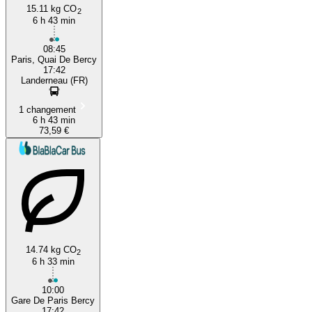
15.11 kg CO
2
6 h 43 min
08:45
Paris, Quai De Bercy
17:42
Landerneau (FR)
1 changement
6 h 43 min
73,59 €
14.74 kg CO
2
6 h 33 min
10:00
Gare De Paris Bercy
17:42