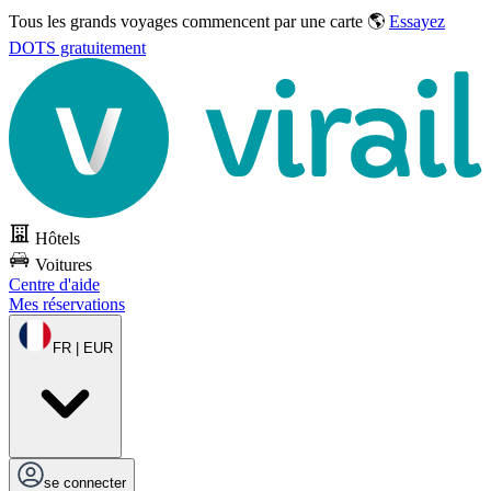
Tous les grands voyages commencent par une carte 🌎
Essayez
DOTS gratuitement
Hôtels
Voitures
Centre d'aide
Mes réservations
FR | EUR
se connecter