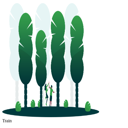
Train