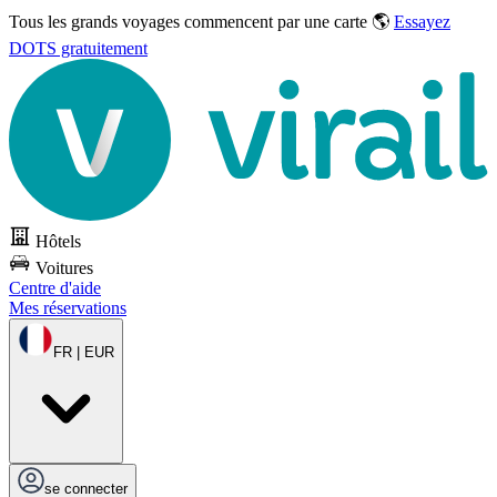
Tous les grands voyages commencent par une carte 🌎
Essayez
DOTS gratuitement
Hôtels
Voitures
Centre d'aide
Mes réservations
FR | EUR
se connecter