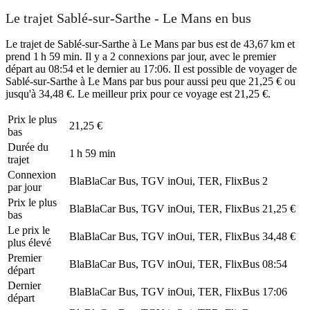
Le trajet Sablé-sur-Sarthe - Le Mans en bus
Le trajet de Sablé-sur-Sarthe à Le Mans par bus est de 43,67 km et
prend 1 h 59 min. Il y a 2 connexions par jour, avec le premier
départ au 08:54 et le dernier au 17:06. Il est possible de voyager de
Sablé-sur-Sarthe à Le Mans par bus pour aussi peu que 21,25 € ou
jusqu'à 34,48 €. Le meilleur prix pour ce voyage est 21,25 €.
Prix ​​le plus
21,25 €
bas
Durée du
1 h 59 min
trajet
Connexion
BlaBlaCar Bus, TGV inOui, TER, FlixBus
2
par jour
Prix ​​le plus
BlaBlaCar Bus, TGV inOui, TER, FlixBus
21,25 €
bas
Le prix le
BlaBlaCar Bus, TGV inOui, TER, FlixBus
34,48 €
plus élevé
Premier
BlaBlaCar Bus, TGV inOui, TER, FlixBus
08:54
départ
Dernier
BlaBlaCar Bus, TGV inOui, TER, FlixBus
17:06
départ