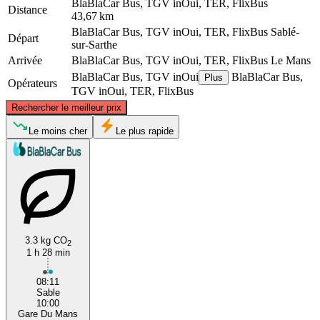
BlaBlaCar Bus, TGV inOui, TER, FlixBus
Distance
43,67 km
BlaBlaCar Bus, TGV inOui, TER, FlixBus
Sablé-
Départ
sur-Sarthe
Arrivée
BlaBlaCar Bus, TGV inOui, TER, FlixBus
Le Mans
BlaBlaCar Bus, TGV inOui
BlaBlaCar Bus,
Plus
Opérateurs
TGV inOui, TER, FlixBus
©
CARTO
, ©
OpenStreetMap
contributors
Rechercher le meilleur prix
Le moins cher
Le plus rapide
Le Mans
3.3 kg CO
2
Sablé-sur-Sarthe
1 h 28 min
08:11
Sable
10:00
Gare Du Mans