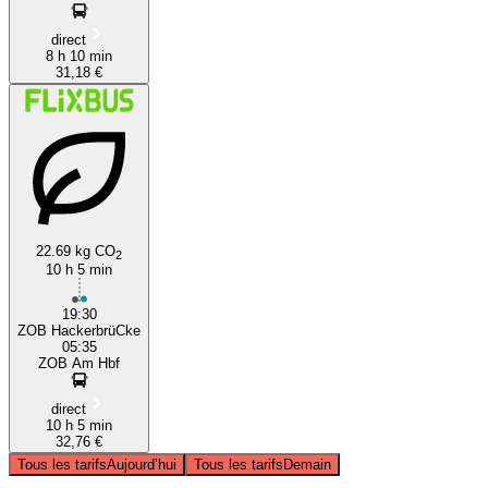
direct
8 h 10 min
31,18 €
22.69 kg CO
2
10 h 5 min
19:30
ZOB HackerbrüCke
05:35
ZOB Am Hbf
direct
10 h 5 min
32,76 €
Tous les tarifs
Aujourd’hui
Tous les tarifs
Demain