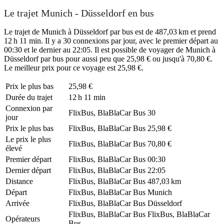
Le trajet Munich - Düsseldorf en bus
Le trajet de Munich à Düsseldorf par bus est de 487,03 km et prend
12 h 11 min. Il y a 30 connexions par jour, avec le premier départ au
00:30 et le dernier au 22:05. Il est possible de voyager de Munich à
Düsseldorf par bus pour aussi peu que 25,98 € ou jusqu'à 70,80 €.
Le meilleur prix pour ce voyage est 25,98 €.
Prix ​​le plus bas
25,98 €
Durée du trajet
12 h 11 min
Connexion par
FlixBus, BlaBlaCar Bus
30
jour
Prix ​​le plus bas
FlixBus, BlaBlaCar Bus
25,98 €
Le prix le plus
FlixBus, BlaBlaCar Bus
70,80 €
élevé
Premier départ
FlixBus, BlaBlaCar Bus
00:30
Dernier départ
FlixBus, BlaBlaCar Bus
22:05
Distance
FlixBus, BlaBlaCar Bus
487,03 km
Départ
FlixBus, BlaBlaCar Bus
Munich
Arrivée
FlixBus, BlaBlaCar Bus
Düsseldorf
FlixBus, BlaBlaCar Bus
FlixBus, BlaBlaCar
Opérateurs
Bus