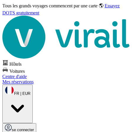
Tous les grands voyages commencent par une carte 🌎
Essayez
DOTS gratuitement
Hôtels
Voitures
Centre d'aide
Mes réservations
FR | EUR
se connecter