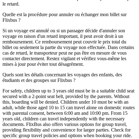
le retard.
Quelle est la procédure pour annuler ou échanger mon billet sur
Flixbus ?
Si un voyage est annulé ou si un passager décide d'annuler son
voyage en raison d'un retard important, il peut avoir droit à un
remboursement. Ce remboursement peut couvrir le prix total du
billet ou seulement la partie du voyage non effectuée. Dans certains
cas de retard, le transporteur peut ne pas être en mesure de vous
contacter directement. Restez vigilant et vérifiez vous-même les
mises à jour pour éviter tout désagrément.
Quels sont les détails concernant les voyages des enfants, des
étudiants et des groupes sur Flixbus ?
For safety, children up to 3 years old must be in a suitable child seat
secured with a 2-point seat belt, provided by the parents. Without
this, boarding will be denied. Children under 10 must be with an
adult, while those aged 10 to 15 can travel alone on domestic routes
with parental consent, between 6:00 am and 10:00 pm. From 15
years old, children can travel independently with the necessary
documents. FlixBus also offers various options for group travel,
providing flexibility and convenience for larger parties. Check for
specific group travel policies and options when booking your ride.