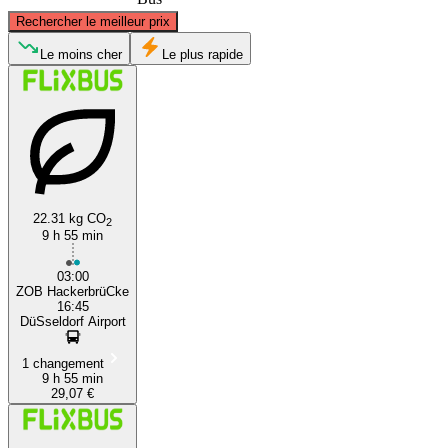
©
CARTO
, ©
OpenStreetMap
contributors
Rechercher le meilleur prix
Düsseldorf
Le moins cher
Le plus rapide
22.31 kg CO
2
9 h 55 min
Munich
03:00
ZOB HackerbrüCke
16:45
DüSseldorf Airport
1 changement
9 h 55 min
29,07 €