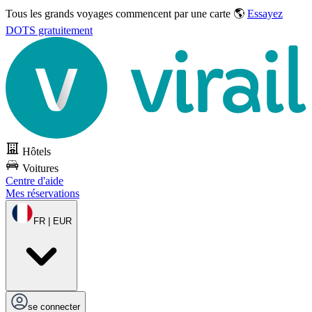
Tous les grands voyages commencent par une carte 🌎
Essayez
DOTS gratuitement
Hôtels
Voitures
Centre d'aide
Mes réservations
FR | EUR
se connecter