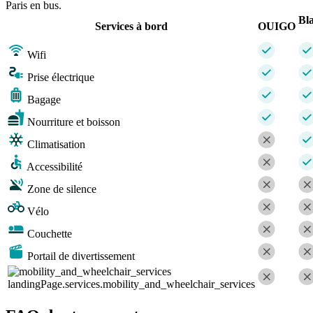
Paris en bus.
Bl
Services à bord
OUIGO
Wifi
Prise électrique
Bagage
Nourriture et boisson
Climatisation
Accessibilité
Zone de silence
Vélo
Couchette
Portail de divertissement
landingPage.services.mobility_and_wheelchair_services