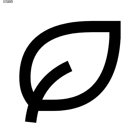
Train