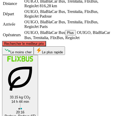
OUIGO, BlaBlaCar Bus, Trenitalia, FlixBus,
Distance
RegioJet
816,28 km
OUIGO, BlaBlaCar Bus, Trenitalia, FlixBus,
Départ
RegioJet
Padoue
OUIGO, BlaBlaCar Bus, Trenitalia, FlixBus,
Arrivée
RegioJet
Paris
OUIGO, BlaBlaCar Bus
OUIGO, BlaBlaCar
Plus
Opérateurs
Bus, Trenitalia, FlixBus, RegioJet
©
CARTO
, ©
OpenStreetMap
contributors
Rechercher le meilleur prix
Le moins cher
Le plus rapide
Paris
33.15 kg CO
2
Padua
14 h 44 min
20:16