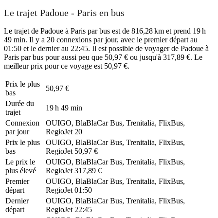
Le trajet Padoue - Paris en bus
Le trajet de Padoue à Paris par bus est de 816,28 km et prend 19 h
49 min. Il y a 20 connexions par jour, avec le premier départ au
01:50 et le dernier au 22:45. Il est possible de voyager de Padoue à
Paris par bus pour aussi peu que 50,97 € ou jusqu'à 317,89 €. Le
meilleur prix pour ce voyage est 50,97 €.
Prix ​​le plus
50,97 €
bas
Durée du
19 h 49 min
trajet
Connexion
OUIGO, BlaBlaCar Bus, Trenitalia, FlixBus,
par jour
RegioJet
20
Prix ​​le plus
OUIGO, BlaBlaCar Bus, Trenitalia, FlixBus,
bas
RegioJet
50,97 €
Le prix le
OUIGO, BlaBlaCar Bus, Trenitalia, FlixBus,
plus élevé
RegioJet
317,89 €
Premier
OUIGO, BlaBlaCar Bus, Trenitalia, FlixBus,
départ
RegioJet
01:50
Dernier
OUIGO, BlaBlaCar Bus, Trenitalia, FlixBus,
départ
RegioJet
22:45