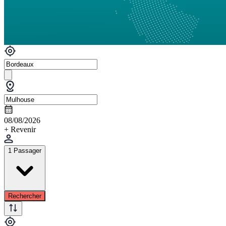
08/08/2026
+ Revenir
1 Passager
Rechercher