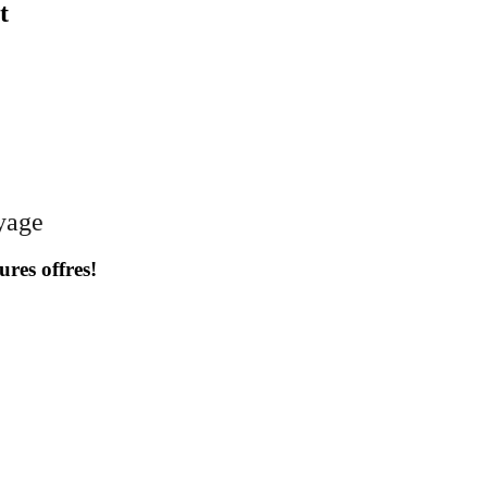
t
oyage
ures offres!