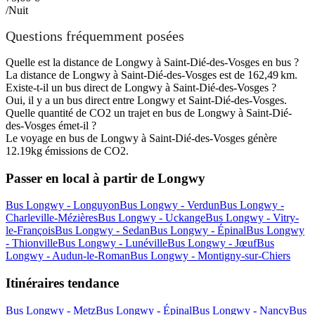
/Nuit
Questions fréquemment posées
Quelle est la distance de Longwy à Saint-Dié-des-Vosges en bus ?
La distance de Longwy à Saint-Dié-des-Vosges est de 162,49 km.
Existe-t-il un bus direct de Longwy à Saint-Dié-des-Vosges ?
Oui, il y a un bus direct entre Longwy et Saint-Dié-des-Vosges.
Quelle quantité de CO2 un trajet en bus de Longwy à Saint-Dié-
des-Vosges émet-il ?
Le voyage en bus de Longwy à Saint-Dié-des-Vosges génère
12.19kg émissions de CO2.
Passer en local à partir de Longwy
Bus Longwy - Longuyon
Bus Longwy - Verdun
Bus Longwy -
Charleville-Mézières
Bus Longwy - Uckange
Bus Longwy - Vitry-
le-François
Bus Longwy - Sedan
Bus Longwy - Épinal
Bus Longwy
- Thionville
Bus Longwy - Lunéville
Bus Longwy - Jœuf
Bus
Longwy - Audun-le-Roman
Bus Longwy - Montigny-sur-Chiers
Itinéraires tendance
Bus Longwy - Metz
Bus Longwy - Épinal
Bus Longwy - Nancy
Bus