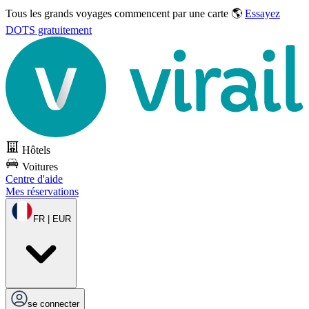
Tous les grands voyages commencent par une carte 🌎
Essayez
DOTS gratuitement
Hôtels
Voitures
Centre d'aide
Mes réservations
FR | EUR
se connecter