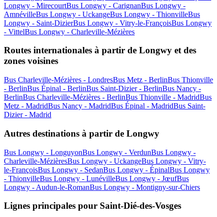
Longwy - Mirecourt
Bus Longwy - Carignan
Bus Longwy -
Amnéville
Bus Longwy - Uckange
Bus Longwy - Thionville
Bus
Longwy - Saint-Dizier
Bus Longwy - Vitry-le-François
Bus Longwy
- Vittel
Bus Longwy - Charleville-Mézières
Routes internationales à partir de Longwy et des
zones voisines
Bus Charleville-Mézières - Londres
Bus Metz - Berlin
Bus Thionville
- Berlin
Bus Épinal - Berlin
Bus Saint-Dizier - Berlin
Bus Nancy -
Berlin
Bus Charleville-Mézières - Berlin
Bus Thionville - Madrid
Bus
Metz - Madrid
Bus Nancy - Madrid
Bus Épinal - Madrid
Bus Saint-
Dizier - Madrid
Autres destinations à partir de Longwy
Bus Longwy - Longuyon
Bus Longwy - Verdun
Bus Longwy -
Charleville-Mézières
Bus Longwy - Uckange
Bus Longwy - Vitry-
le-François
Bus Longwy - Sedan
Bus Longwy - Épinal
Bus Longwy
- Thionville
Bus Longwy - Lunéville
Bus Longwy - Jœuf
Bus
Longwy - Audun-le-Roman
Bus Longwy - Montigny-sur-Chiers
Lignes principales pour Saint-Dié-des-Vosges