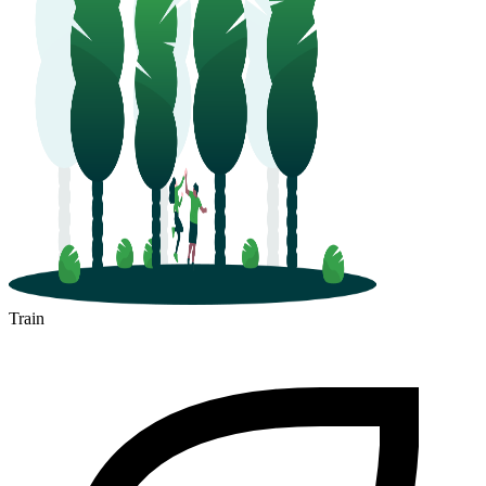
Saint-Dié-des-Vosges
Train