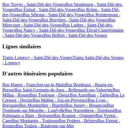
Bus Troyes - Saint-Dié-des-Vosges
Bus Strasbourg - Saint-Dié-des-
Vosges
Bus Épinal - Saint-Dié-des-Vosges
Bus Reims - Saint-Dié-
des-Vosges
Bus Sélestat - Saint-Dié-des-Vosges
Bus Remiremont -
Saint-Dié-des-Vosges
Bus Bruyères - Saint-Dié-des-Vosges
Bus
Mirecourt - Saint-Dié-des-Vosges
Bus Ludres - Saint-Dié-des-
Vosges
Bus Nancy - Saint-Dié-des-Vosges
Bus Étival-Clairefontaine
- Saint-Dié-des-Vosges
Bus Belfort - Saint-Dié-des-Vosges
Lignes similaires
Trains Longwy - Saint-Dié-des-Vosges
Trains Saint-Dié-des-Vosges
- Longwy
D'autres itinéraires populaires
Bus Hagen - Francfort-sur-le-Main
Bus Bordeaux - Bourg-en-
Bresse
Bus Saint-Germain-de-Joux - Bellegarde-sur-Valserine
Bus
Millau - Rouen
Bus Toulouse - Dreux
Bus Aureilhan - Tarbes
Bus Le
Creusot - Decize
Bus Malijai - Aix-en-Provence
Bus Lyon -
Bressuire
Bus Montpellier - Biarritz
Bus Jussey - Besançon
Bus
Dombasle-sur-Meurthe - Lunéville
Bus Nuremberg - Duisburg
Bus
Polignano a Mare - Bologne
Bus Roanne - Quimper
Bus Yvetot -
Caen
Bus Montargis - Toulouse
Bus Poitiers - Béziers
Bus Étretat -
Rennes
Bus Toulon - Boulogne-sur-Mer