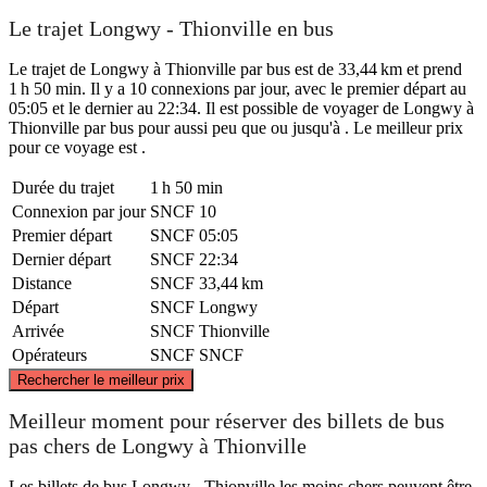
Le trajet Longwy - Thionville en bus
Le trajet de Longwy à Thionville par bus est de 33,44 km et prend
1 h 50 min. Il y a 10 connexions par jour, avec le premier départ au
05:05 et le dernier au 22:34. Il est possible de voyager de Longwy à
Thionville par bus pour aussi peu que ou jusqu'à . Le meilleur prix
pour ce voyage est .
Durée du trajet
1 h 50 min
Connexion par jour
SNCF
10
Premier départ
SNCF
05:05
Dernier départ
SNCF
22:34
Distance
SNCF
33,44 km
Départ
SNCF
Longwy
Arrivée
SNCF
Thionville
Opérateurs
SNCF
SNCF
©
CARTO
, ©
OpenStreetMap
contributors
Rechercher le meilleur prix
Longwy
Meilleur moment pour réserver des billets de bus
pas chers de Longwy à Thionville
Les billets de bus Longwy - Thionville les moins chers peuvent être