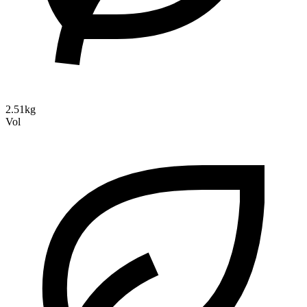
2.51kg
Vol