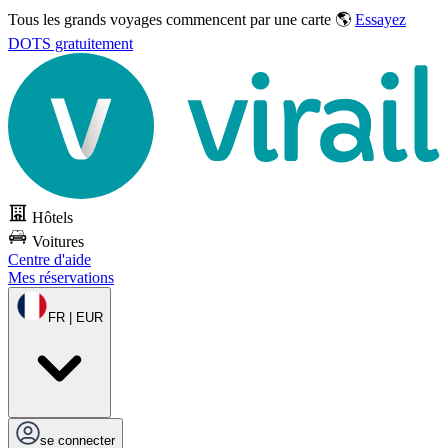
Tous les grands voyages commencent par une carte 🌎
Essayez
DOTS gratuitement
Hôtels
Voitures
Centre d'aide
Mes réservations
FR | EUR
se connecter