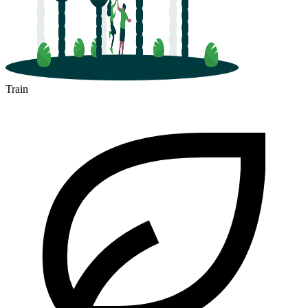
Train