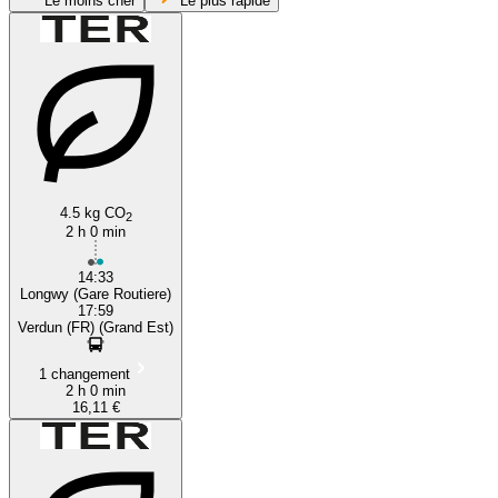
Le moins cher
Le plus rapide
4.5 kg CO
Verdun
2
2 h 0 min
14:33
Longwy (Gare Routiere)
17:59
Verdun (FR) (Grand Est)
1 changement
2 h 0 min
16,11 €