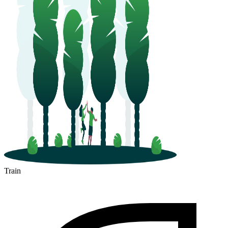
Train