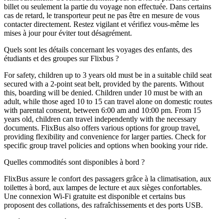
billet ou seulement la partie du voyage non effectuée. Dans certains
cas de retard, le transporteur peut ne pas être en mesure de vous
contacter directement. Restez vigilant et vérifiez vous-même les
mises à jour pour éviter tout désagrément.
Quels sont les détails concernant les voyages des enfants, des
étudiants et des groupes sur Flixbus ?
For safety, children up to 3 years old must be in a suitable child seat
secured with a 2-point seat belt, provided by the parents. Without
this, boarding will be denied. Children under 10 must be with an
adult, while those aged 10 to 15 can travel alone on domestic routes
with parental consent, between 6:00 am and 10:00 pm. From 15
years old, children can travel independently with the necessary
documents. FlixBus also offers various options for group travel,
providing flexibility and convenience for larger parties. Check for
specific group travel policies and options when booking your ride.
Quelles commodités sont disponibles à bord ?
FlixBus assure le confort des passagers grâce à la climatisation, aux
toilettes à bord, aux lampes de lecture et aux sièges confortables.
Une connexion Wi-Fi gratuite est disponible et certains bus
proposent des collations, des rafraîchissements et des ports USB.