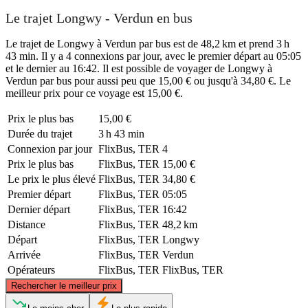
Le trajet Longwy - Verdun en bus
Le trajet de Longwy à Verdun par bus est de 48,2 km et prend 3 h
43 min. Il y a 4 connexions par jour, avec le premier départ au 05:05
et le dernier au 16:42. Il est possible de voyager de Longwy à
Verdun par bus pour aussi peu que 15,00 € ou jusqu'à 34,80 €. Le
meilleur prix pour ce voyage est 15,00 €.
Prix ​​le plus bas
15,00 €
Durée du trajet
3 h 43 min
Connexion par jour
FlixBus, TER
4
Prix ​​le plus bas
FlixBus, TER
15,00 €
Le prix le plus élevé
FlixBus, TER
34,80 €
Premier départ
FlixBus, TER
05:05
Dernier départ
FlixBus, TER
16:42
Distance
FlixBus, TER
48,2 km
Départ
FlixBus, TER
Longwy
Arrivée
FlixBus, TER
Verdun
Opérateurs
FlixBus, TER
FlixBus, TER
©
CARTO
, ©
OpenStreetMap
contributors
Rechercher le meilleur prix
Longwy