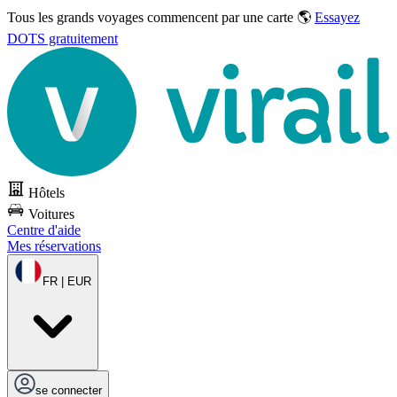
Tous les grands voyages commencent par une carte 🌎
Essayez
DOTS gratuitement
Hôtels
Voitures
Centre d'aide
Mes réservations
FR | EUR
se connecter