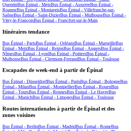
Quentin
Bus Épinal - Metz
Bus Épinal - Auxerre
Bus Épinal -
Roanne
Bus Épinal - Montargis
Bus Épinal - Villefranche-sur-
Saône
Bus Épinal - Saint-Dizier
Bus Épinal - Mulhouse
Bus Épinal -
Vitry-le-François
Bus Épinal - Francfort-sur-le-Main
Itinéraires tendance
Bus Épinal - Paris
Bus Épinal - Orléans
Bus Épinal - Marseille
Bus
Épinal - Metz
Bus Épinal - Reims
Bus Épinal - Angers
Bus Épinal -
Nîmes
Bus Épinal - Lyon
Bus Épinal - Poitiers
Bus Épinal -
Mulhouse
Bus Épinal - Clermont-Ferrand
Bus Épinal - Toulouse
Escapades de week-end à partir de Épinal
Bus Épinal - Düsseldorf
Bus Épinal - Paris
Bus Épinal - Bologne
Bus
Épinal - Milan
Bus Épinal - Montpellier
Bus Épinal - Rouen
Bus
Épinal - Tours
Bus Épinal - Rennes
Bus Épinal - Le Havre
Bus
Épinal - Munich
Bus Épinal - Limoges
Bus Épinal - Toulouse
Routes internationales à partir de Épinal et des
zones voisines
Bus Épinal - Berlin
Bus Épinal - Madrid
Bus Épinal - Rome
Bus