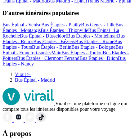
Trains Épinal - Madrid
Bus Madrid - Épinal
Trains Madrid - Épinal
D'autres itinéraires populaires
Bus Épinal - Venise
Bus Étaples - Plailly
Bus Genes - Lille
Bus
Étaples - Montargis
Bus Étaples - Thionville
Bus Épinal - La
Rochelle
Bus Épinal - Düsseldorf
Bus Étaples - Montélimar
Bus
Étaples - Reims
Bus Étaples - Béziers
Bus Étaples - Rome
Bus
Étaples - Tours
Bus Étaples - Berlin
Bus Étaples - Bologne
Bus
Épinal - Francfort-sur-le-Main
Bus Étaples - Toulon
Bus Étaples -
Poitiers
Bus Étaples - Clermont-Ferrand
Bus Étaples - Dijon
Bus
Étaples - Nancy
Virail
>
Bus Épinal - Madrid
Virail est une plateforme en ligne qui
compare tous les itinéraires disponibles pour votre voyage.
À propos