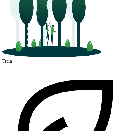
Train