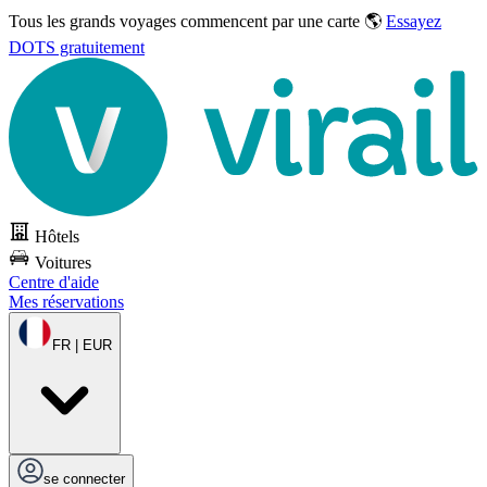
Tous les grands voyages commencent par une carte 🌎
Essayez
DOTS gratuitement
Hôtels
Voitures
Centre d'aide
Mes réservations
FR | EUR
se connecter