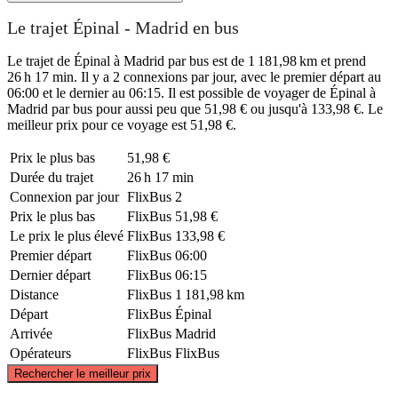
Le trajet Épinal - Madrid en bus
Le trajet de Épinal à Madrid par bus est de 1 181,98 km et prend
26 h 17 min. Il y a 2 connexions par jour, avec le premier départ au
06:00 et le dernier au 06:15. Il est possible de voyager de Épinal à
Madrid par bus pour aussi peu que 51,98 € ou jusqu'à 133,98 €. Le
meilleur prix pour ce voyage est 51,98 €.
Prix ​​le plus bas
51,98 €
Durée du trajet
26 h 17 min
Connexion par jour
FlixBus
2
Prix ​​le plus bas
FlixBus
51,98 €
Le prix le plus élevé
FlixBus
133,98 €
Premier départ
FlixBus
06:00
Dernier départ
FlixBus
06:15
Distance
FlixBus
1 181,98 km
Départ
FlixBus
Épinal
Arrivée
FlixBus
Madrid
Opérateurs
FlixBus
FlixBus
©
CARTO
, ©
OpenStreetMap
contributors
Rechercher le meilleur prix
Épinal