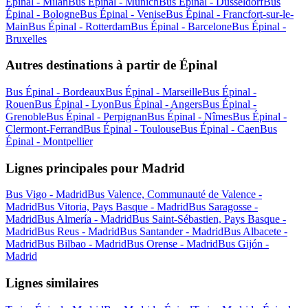
Épinal - Milan
Bus Épinal - Munich
Bus Épinal - Düsseldorf
Bus
Épinal - Bologne
Bus Épinal - Venise
Bus Épinal - Francfort-sur-le-
Main
Bus Épinal - Rotterdam
Bus Épinal - Barcelone
Bus Épinal -
Bruxelles
Autres destinations à partir de Épinal
Bus Épinal - Bordeaux
Bus Épinal - Marseille
Bus Épinal -
Rouen
Bus Épinal - Lyon
Bus Épinal - Angers
Bus Épinal -
Grenoble
Bus Épinal - Perpignan
Bus Épinal - Nîmes
Bus Épinal -
Clermont-Ferrand
Bus Épinal - Toulouse
Bus Épinal - Caen
Bus
Épinal - Montpellier
Lignes principales pour Madrid
Bus Vigo - Madrid
Bus Valence, Communauté de Valence -
Madrid
Bus Vitoria, Pays Basque - Madrid
Bus Saragosse -
Madrid
Bus Almería - Madrid
Bus Saint-Sébastien, Pays Basque -
Madrid
Bus Reus - Madrid
Bus Santander - Madrid
Bus Albacete -
Madrid
Bus Bilbao - Madrid
Bus Orense - Madrid
Bus Gijón -
Madrid
Lignes similaires