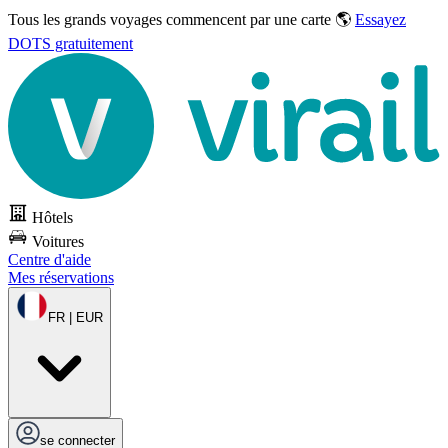
Tous les grands voyages commencent par une carte 🌎
Essayez
DOTS gratuitement
Hôtels
Voitures
Centre d'aide
Mes réservations
FR | EUR
se connecter