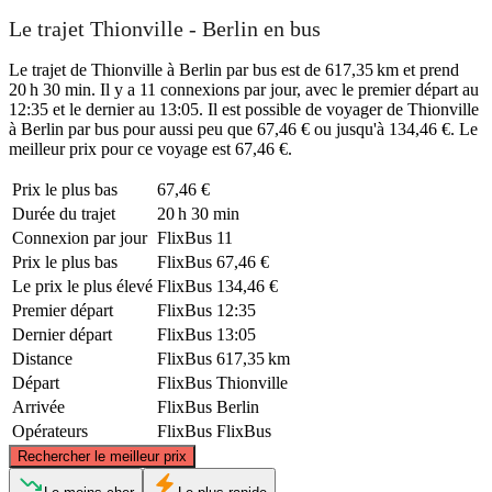
Le trajet Thionville - Berlin en bus
Le trajet de Thionville à Berlin par bus est de 617,35 km et prend
20 h 30 min. Il y a 11 connexions par jour, avec le premier départ au
12:35 et le dernier au 13:05. Il est possible de voyager de Thionville
à Berlin par bus pour aussi peu que 67,46 € ou jusqu'à 134,46 €. Le
meilleur prix pour ce voyage est 67,46 €.
Prix ​​le plus bas
67,46 €
Durée du trajet
20 h 30 min
Connexion par jour
FlixBus
11
Prix ​​le plus bas
FlixBus
67,46 €
Le prix le plus élevé
FlixBus
134,46 €
Premier départ
FlixBus
12:35
Dernier départ
FlixBus
13:05
Distance
FlixBus
617,35 km
Départ
FlixBus
Thionville
Arrivée
FlixBus
Berlin
Opérateurs
FlixBus
FlixBus
©
CARTO
, ©
OpenStreetMap
contributors
Rechercher le meilleur prix
Berlin