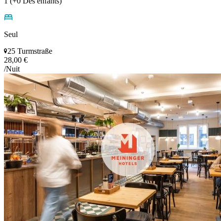
1 (+0 Des énfants)
Seul
25 Turmstraße
28,00 €
/Nuit