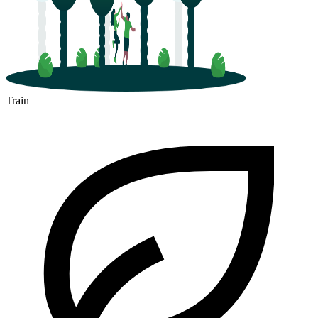
Train