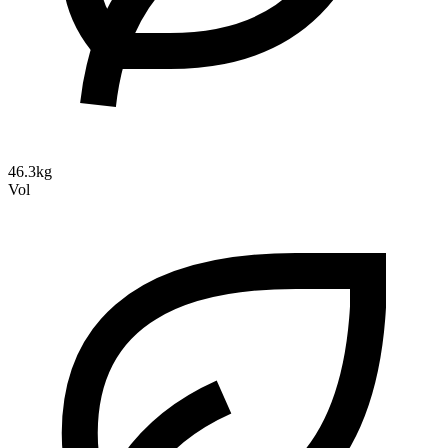
46.3kg
Vol