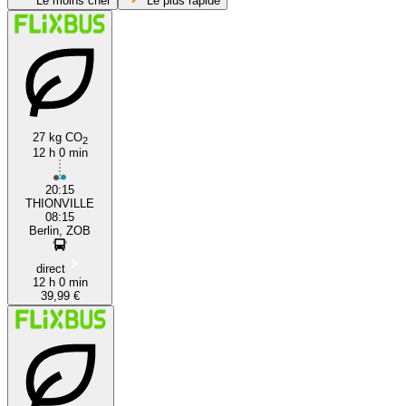
Le moins cher
Le plus rapide
27 kg CO
2
12 h 0 min
Thionville
20:15
THIONVILLE
08:15
Berlin, ZOB
direct
12 h 0 min
39,99 €