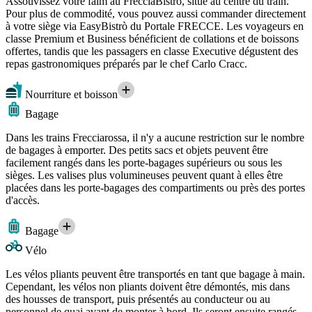
Assouvissez votre faim au FrecciaBistrò, situé au centre du train.
Pour plus de commodité, vous pouvez aussi commander directement
à votre siège via EasyBistrò du Portale FRECCE. Les voyageurs en
classe Premium et Business bénéficient de collations et de boissons
offertes, tandis que les passagers en classe Executive dégustent des
repas gastronomiques préparés par le chef Carlo Cracc.
Nourriture et boisson
Bagage
Dans les trains Frecciarossa, il n'y a aucune restriction sur le nombre
de bagages à emporter. Des petits sacs et objets peuvent être
facilement rangés dans les porte-bagages supérieurs ou sous les
sièges. Les valises plus volumineuses peuvent quant à elles être
placées dans les porte-bagages des compartiments ou près des portes
d'accès.
Bagage
Vélo
Les vélos pliants peuvent être transportés en tant que bagage à main.
Cependant, les vélos non pliants doivent être démontés, mis dans
des housses de transport, puis présentés au conducteur ou au
personnel de quai avant de monter à bord. Ils seront ensuite rangés