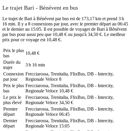
Le trajet Bari - Bénévent en bus
Le trajet de Bari à Bénévent par bus est de 173,17 km et prend 3 h
16 min. Il y a 8 connexions par jour, avec le premier départ au 06:45
et le dernier au 15:05. Il est possible de voyager de Bari à Bénévent
par bus pour aussi peu que 10,48 € ou jusqu'à 34,50 €. Le meilleur
prix pour ce voyage est 10,48 €.
Prix ​​le plus
10,48 €
bas
Durée du
3 h 16 min
trajet
Connexion
Frecciarossa, Trenitalia, FlixBus, DB - Intercity,
par jour
Regionale Veloce
8
Prix ​​le plus
Frecciarossa, Trenitalia, FlixBus, DB - Intercity,
bas
Regionale Veloce
10,48 €
Le prix le
Frecciarossa, Trenitalia, FlixBus, DB - Intercity,
plus élevé
Regionale Veloce
34,50 €
Premier
Frecciarossa, Trenitalia, FlixBus, DB - Intercity,
départ
Regionale Veloce
06:45
Dernier
Frecciarossa, Trenitalia, FlixBus, DB - Intercity,
départ
Regionale Veloce
15:05