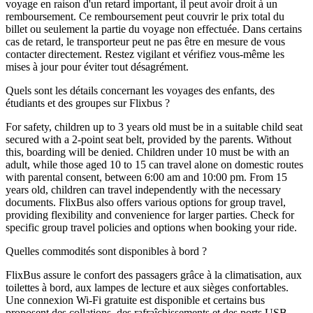
voyage en raison d'un retard important, il peut avoir droit à un
remboursement. Ce remboursement peut couvrir le prix total du
billet ou seulement la partie du voyage non effectuée. Dans certains
cas de retard, le transporteur peut ne pas être en mesure de vous
contacter directement. Restez vigilant et vérifiez vous-même les
mises à jour pour éviter tout désagrément.
Quels sont les détails concernant les voyages des enfants, des
étudiants et des groupes sur Flixbus ?
For safety, children up to 3 years old must be in a suitable child seat
secured with a 2-point seat belt, provided by the parents. Without
this, boarding will be denied. Children under 10 must be with an
adult, while those aged 10 to 15 can travel alone on domestic routes
with parental consent, between 6:00 am and 10:00 pm. From 15
years old, children can travel independently with the necessary
documents. FlixBus also offers various options for group travel,
providing flexibility and convenience for larger parties. Check for
specific group travel policies and options when booking your ride.
Quelles commodités sont disponibles à bord ?
FlixBus assure le confort des passagers grâce à la climatisation, aux
toilettes à bord, aux lampes de lecture et aux sièges confortables.
Une connexion Wi-Fi gratuite est disponible et certains bus
proposent des collations, des rafraîchissements et des ports USB.