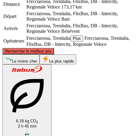
Frecciarossa, Trenitalia, FlixBus, DB - Intercity,
Distance
Regionale Veloce
173,17 km
Frecciarossa, Trenitalia, FlixBus, DB - Intercity,
Départ
Regionale Veloce
Bari
Frecciarossa, Trenitalia, FlixBus, DB - Intercity,
Arrivée
Regionale Veloce
Bénévent
Frecciarossa, Trenitalia
Frecciarossa, Trenitalia,
Plus
Opérateurs
FlixBus, DB - Intercity, Regionale Veloce
©
CARTO
, ©
OpenStreetMap
contributors
Rechercher le meilleur prix
Le moins cher
Le plus rapide
Benevento
Bari
6.19 kg CO
2
2 h 45 min