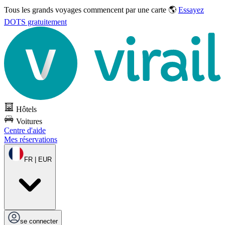
Tous les grands voyages commencent par une carte 🌎
Essayez
DOTS gratuitement
Hôtels
Voitures
Centre d'aide
Mes réservations
FR | EUR
se connecter