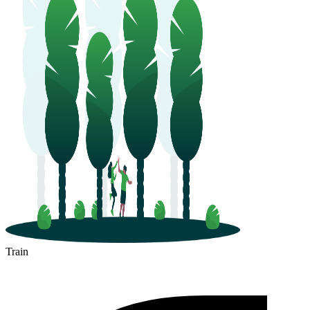
Train