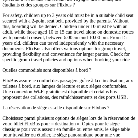
étudiants et des groupes sur Flixbus ?
For safety, children up to 3 years old must be in a suitable child seat
secured with a 2-point seat belt, provided by the parents. Without
this, boarding will be denied. Children under 10 must be with an
adult, while those aged 10 to 15 can travel alone on domestic routes
with parental consent, between 6:00 am and 10:00 pm. From 15
years old, children can travel independently with the necessary
documents. FlixBus also offers various options for group travel,
providing flexibility and convenience for larger parties. Check for
specific group travel policies and options when booking your ride.
Quelles commodités sont disponibles à bord ?
FlixBus assure le confort des passagers grâce à la climatisation, aux
toilettes à bord, aux lampes de lecture et aux sièges confortables.
Une connexion Wi-Fi gratuite est disponible et certains bus
proposent des collations, des rafraîchissements et des ports USB.
La réservation de siège est-elle disponible sur Flixbus ?
Choisissez parmi plusieurs options de sièges lors de la réservation de
votre billet FlixBus pour « destination ». Optez pour le siège
classique pour vous asseoir en famille ou entre amis, le siège table
pour travailler ou étudier, le siège panoramique pour une vue