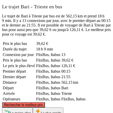
Le trajet Bari - Trieste en bus
Le trajet de Bari à Trieste par bus est de 562,15 km et prend 18 h
9 min. Il y a 13 connexions par jour, avec le premier départ au 00:15
et le dernier au 21:55. Il est possible de voyager de Bari à Trieste par
bus pour aussi peu que 39,62 € ou jusqu'à 126,11 €. Le meilleur prix
pour ce voyage est 39,62 €.
Prix ​​le plus bas
39,62 €
Durée du trajet
18 h 9 min
Connexion par jour
FlixBus, Itabus
13
Prix ​​le plus bas
FlixBus, Itabus
39,62 €
Le prix le plus élevé
FlixBus, Itabus
126,11 €
Premier départ
FlixBus, Itabus
00:15
Dernier départ
FlixBus, Itabus
21:55
Distance
FlixBus, Itabus
562,15 km
Départ
FlixBus, Itabus
Bari
Arrivée
FlixBus, Itabus
Trieste
Opérateurs
FlixBus, Itabus
FlixBus, Itabus
©
CARTO
, ©
OpenStreetMap
contributors
Rechercher le meilleur prix
Trieste