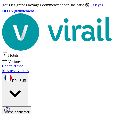
Tous les grands voyages commencent par une carte 🌎
Essayez
DOTS gratuitement
Hôtels
Voitures
Centre d'aide
Mes réservations
FR | EUR
se connecter