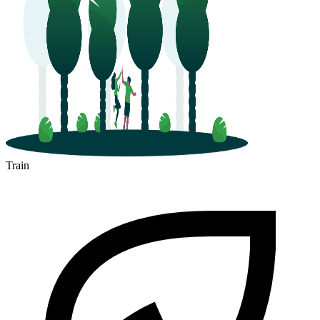
Train