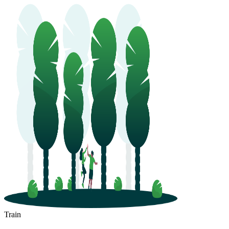
Train