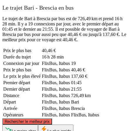
Le trajet Bari - Brescia en bus
Le trajet de Bari à Brescia par bus est de 726,49 km et prend 16 h
28 min. Il y a 19 connexions par jour, avec le premier départ au
01:45 et le dernier au 21:55. Il est possible de voyager de Bari à
Brescia par bus pour aussi peu que 40,46 € ou jusqu'à 137,60 €. Le
meilleur prix pour ce voyage est 40,46 €.
Prix ​​le plus bas
40,46 €
Durée du trajet
16 h 28 min
Connexion par jour
FlixBus, Itabus
19
Prix ​​le plus bas
FlixBus, Itabus
40,46 €
Le prix le plus élevé
FlixBus, Itabus
137,60 €
Premier départ
FlixBus, Itabus
01:45
Dernier départ
FlixBus, Itabus
21:55
Distance
FlixBus, Itabus
726,49 km
Départ
FlixBus, Itabus
Bari
Arrivée
FlixBus, Itabus
Brescia
Opérateurs
FlixBus, Itabus
FlixBus, Itabus
©
CARTO
, ©
OpenStreetMap
contributors
Rechercher le meilleur prix
Brescia