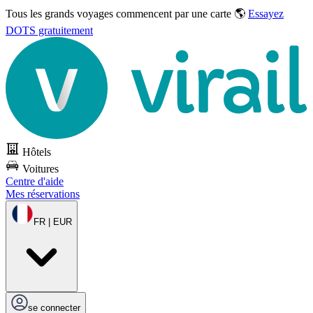
Tous les grands voyages commencent par une carte 🌎
Essayez
DOTS gratuitement
Hôtels
Voitures
Centre d'aide
Mes réservations
FR | EUR
se connecter