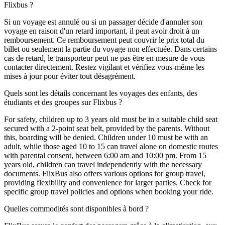
Flixbus ?
Si un voyage est annulé ou si un passager décide d'annuler son
voyage en raison d'un retard important, il peut avoir droit à un
remboursement. Ce remboursement peut couvrir le prix total du
billet ou seulement la partie du voyage non effectuée. Dans certains
cas de retard, le transporteur peut ne pas être en mesure de vous
contacter directement. Restez vigilant et vérifiez vous-même les
mises à jour pour éviter tout désagrément.
Quels sont les détails concernant les voyages des enfants, des
étudiants et des groupes sur Flixbus ?
For safety, children up to 3 years old must be in a suitable child seat
secured with a 2-point seat belt, provided by the parents. Without
this, boarding will be denied. Children under 10 must be with an
adult, while those aged 10 to 15 can travel alone on domestic routes
with parental consent, between 6:00 am and 10:00 pm. From 15
years old, children can travel independently with the necessary
documents. FlixBus also offers various options for group travel,
providing flexibility and convenience for larger parties. Check for
specific group travel policies and options when booking your ride.
Quelles commodités sont disponibles à bord ?