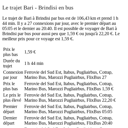
Le trajet Bari - Brindisi en bus
Le trajet de Bari à Brindisi par bus est de 106,43 km et prend 1 h
44 min. Il y a 27 connexions par jour, avec le premier départ au
05:05 et le dernier au 20:40. Il est possible de voyager de Bari à
Brindisi par bus pour aussi peu que 1,59 € ou jusqu'à 22,20 €. Le
meilleur prix pour ce voyage est 1,59 €.
Prix ​​le
1,59 €
plus bas
Durée du
1 h 44 min
trajet
Connexion
Ferrovie del Sud Est, Itabus, Pugliairbus, Cotrap,
par jour
Marino Bus, Marozzi Pugliairbus, FlixBus
27
Prix ​​le
Ferrovie del Sud Est, Itabus, Pugliairbus, Cotrap,
plus bas
Marino Bus, Marozzi Pugliairbus, FlixBus
1,59 €
Le prix le
Ferrovie del Sud Est, Itabus, Pugliairbus, Cotrap,
plus élevé
Marino Bus, Marozzi Pugliairbus, FlixBus
22,20 €
Premier
Ferrovie del Sud Est, Itabus, Pugliairbus, Cotrap,
départ
Marino Bus, Marozzi Pugliairbus, FlixBus
05:05
Dernier
Ferrovie del Sud Est, Itabus, Pugliairbus, Cotrap,
départ
Marino Bus, Marozzi Pugliairbus, FlixBus
20:40