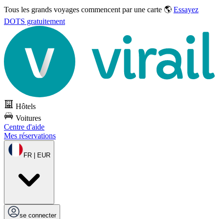
Tous les grands voyages commencent par une carte 🌎
Essayez
DOTS gratuitement
Hôtels
Voitures
Centre d'aide
Mes réservations
FR | EUR
se connecter