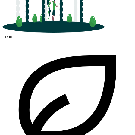
Train