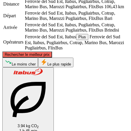
Ferrovie del Sud Est, Itabus, Pugliairbus, Cotrap,
Distance
Marino Bus, Marozzi Pugliairbus, FlixBus
106,43 km
Ferrovie del Sud Est, Itabus, Pugliairbus, Cotrap,
Départ
Marino Bus, Marozzi Pugliairbus, FlixBus
Bari
Ferrovie del Sud Est, Itabus, Pugliairbus, Cotrap,
Arrivée
Marino Bus, Marozzi Pugliairbus, FlixBus
Brindisi
Ferrovie del Sud Est, Itabus
Ferrovie del Sud
Plus
Opérateurs
Est, Itabus, Pugliairbus, Cotrap, Marino Bus, Marozzi
Pugliairbus, FlixBus
©
CARTO
, ©
OpenStreetMap
contributors
Rechercher le meilleur prix
Bari
Le moins cher
Le plus rapide
Brindisi
3.94 kg CO
2
1 h 45 min