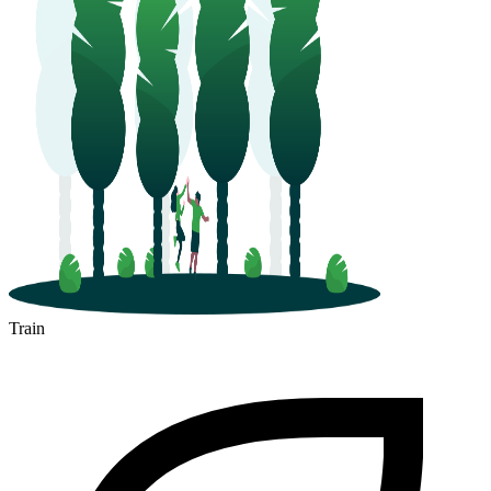
Train