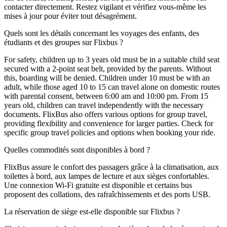
contacter directement. Restez vigilant et vérifiez vous-même les
mises à jour pour éviter tout désagrément.
Quels sont les détails concernant les voyages des enfants, des
étudiants et des groupes sur Flixbus ?
For safety, children up to 3 years old must be in a suitable child seat
secured with a 2-point seat belt, provided by the parents. Without
this, boarding will be denied. Children under 10 must be with an
adult, while those aged 10 to 15 can travel alone on domestic routes
with parental consent, between 6:00 am and 10:00 pm. From 15
years old, children can travel independently with the necessary
documents. FlixBus also offers various options for group travel,
providing flexibility and convenience for larger parties. Check for
specific group travel policies and options when booking your ride.
Quelles commodités sont disponibles à bord ?
FlixBus assure le confort des passagers grâce à la climatisation, aux
toilettes à bord, aux lampes de lecture et aux sièges confortables.
Une connexion Wi-Fi gratuite est disponible et certains bus
proposent des collations, des rafraîchissements et des ports USB.
La réservation de siège est-elle disponible sur Flixbus ?