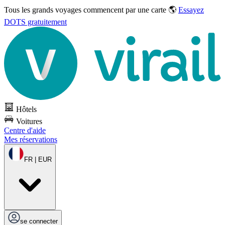
Tous les grands voyages commencent par une carte 🌎
Essayez
DOTS gratuitement
Hôtels
Voitures
Centre d'aide
Mes réservations
FR | EUR
se connecter