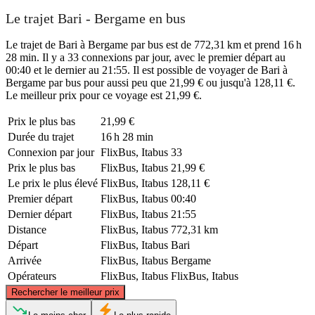
Le trajet Bari - Bergame en bus
Le trajet de Bari à Bergame par bus est de 772,31 km et prend 16 h
28 min. Il y a 33 connexions par jour, avec le premier départ au
00:40 et le dernier au 21:55. Il est possible de voyager de Bari à
Bergame par bus pour aussi peu que 21,99 € ou jusqu'à 128,11 €.
Le meilleur prix pour ce voyage est 21,99 €.
Prix ​​le plus bas
21,99 €
Durée du trajet
16 h 28 min
Connexion par jour
FlixBus, Itabus
33
Prix ​​le plus bas
FlixBus, Itabus
21,99 €
Le prix le plus élevé
FlixBus, Itabus
128,11 €
Premier départ
FlixBus, Itabus
00:40
Dernier départ
FlixBus, Itabus
21:55
Distance
FlixBus, Itabus
772,31 km
Départ
FlixBus, Itabus
Bari
Arrivée
FlixBus, Itabus
Bergame
Opérateurs
FlixBus, Itabus
FlixBus, Itabus
©
CARTO
, ©
OpenStreetMap
contributors
Rechercher le meilleur prix
Bergamo