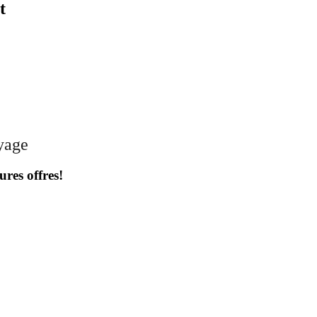
t
oyage
ures offres!