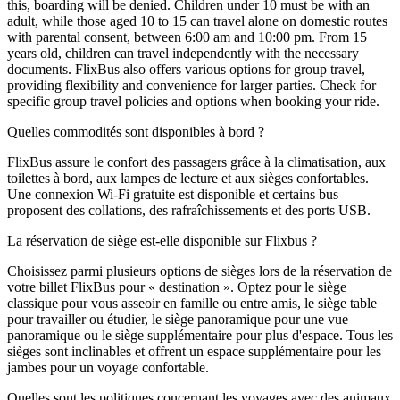
this, boarding will be denied. Children under 10 must be with an
adult, while those aged 10 to 15 can travel alone on domestic routes
with parental consent, between 6:00 am and 10:00 pm. From 15
years old, children can travel independently with the necessary
documents. FlixBus also offers various options for group travel,
providing flexibility and convenience for larger parties. Check for
specific group travel policies and options when booking your ride.
Quelles commodités sont disponibles à bord ?
FlixBus assure le confort des passagers grâce à la climatisation, aux
toilettes à bord, aux lampes de lecture et aux sièges confortables.
Une connexion Wi-Fi gratuite est disponible et certains bus
proposent des collations, des rafraîchissements et des ports USB.
La réservation de siège est-elle disponible sur Flixbus ?
Choisissez parmi plusieurs options de sièges lors de la réservation de
votre billet FlixBus pour « destination ». Optez pour le siège
classique pour vous asseoir en famille ou entre amis, le siège table
pour travailler ou étudier, le siège panoramique pour une vue
panoramique ou le siège supplémentaire pour plus d'espace. Tous les
sièges sont inclinables et offrent un espace supplémentaire pour les
jambes pour un voyage confortable.
Quelles sont les politiques concernant les voyages avec des animaux