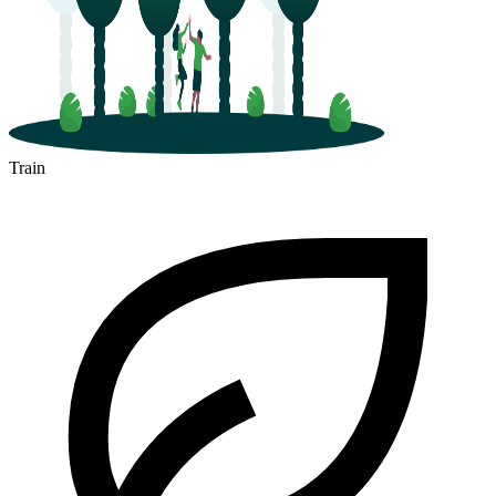
Train