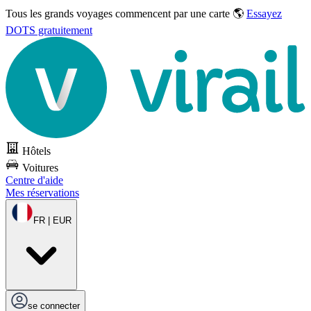
Tous les grands voyages commencent par une carte 🌎
Essayez
DOTS gratuitement
Hôtels
Voitures
Centre d'aide
Mes réservations
FR | EUR
se connecter