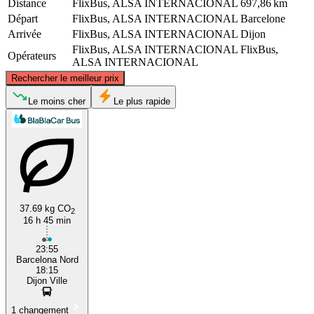
Distance
FlixBus, ALSA INTERNACIONAL
697,86 km
Départ
FlixBus, ALSA INTERNACIONAL
Barcelone
Arrivée
FlixBus, ALSA INTERNACIONAL
Dijon
FlixBus, ALSA INTERNACIONAL
FlixBus,
Opérateurs
ALSA INTERNACIONAL
©
CARTO
, ©
OpenStreetMap
contributors
Rechercher le meilleur prix
Dijon
Le moins cher
Le plus rapide
37.69 kg CO
2
16 h 45 min
Barcelona
23:55
Barcelona Nord
18:15
Dijon Ville
1 changement