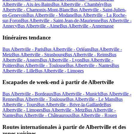
Albertville - Aix-les-Bains
Bus Albertville - Chambéry
Bus
Albertville - Chamonix-Mont-Blanc
Bus Albertville - Saint-Julien-
en-Genevois
Bus Albertville - Modane
Bus Albertville - La Roche-
sur-Foron
Bus Albertville - Saint-Jean-de-Maurienne
Bus Albertville -
Annecy
Bus Albertville - Aime
Bus Albertville - Annemasse
Itinéraires tendance
Bus Albertville - Paris
Bus Albertville - Orléans
Bus Albertville -
Metz
Bus Albertville - Strasbourg
Bus Albertville - Reims
Bus
Albertville - Angers
Bus Albertville - Lyon
Bus Albertville -
Poitiers
Bus Albertville - Toulouse
Bus Albertville - Nantes
Bus
Albertville - Lille
Bus Albertville - Limoges
Escapades de week-end à partir de Albertville
Bus Albertville - Bordeaux
Bus Albertville - Munich
Bus Albertville -
Rennes
Bus Albertville - Toulouse
Bus Albertville - Le Mans
Bus
Albertville - Tours
Bus Albertville - Brive-la-Gaillarde
Bus
Albertville - Limoges
Bus Albertville - Metz
Bus Albertville -
Nantes
Bus Albertville - Châteauroux
Bus Albertville - Rouen
Routes internationales à partir de Albertville et des
zones voisines