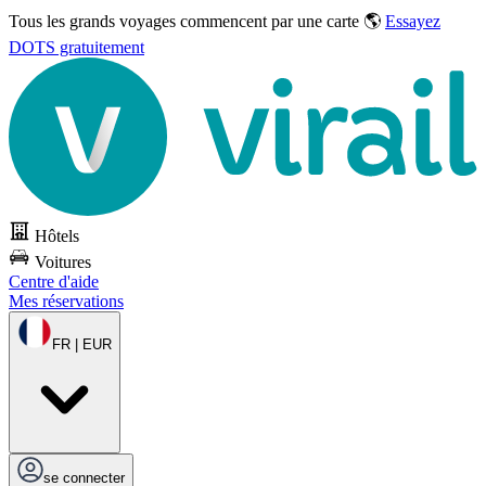
Tous les grands voyages commencent par une carte 🌎
Essayez
DOTS gratuitement
Hôtels
Voitures
Centre d'aide
Mes réservations
FR | EUR
se connecter