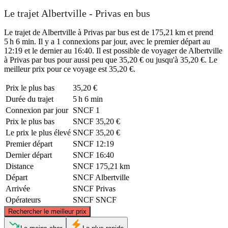
Le trajet Albertville - Privas en bus
Le trajet de Albertville à Privas par bus est de 175,21 km et prend
5 h 6 min. Il y a 1 connexions par jour, avec le premier départ au
12:19 et le dernier au 16:40. Il est possible de voyager de Albertville
à Privas par bus pour aussi peu que 35,20 € ou jusqu'à 35,20 €. Le
meilleur prix pour ce voyage est 35,20 €.
Prix ​​le plus bas
35,20 €
Durée du trajet
5 h 6 min
Connexion par jour
SNCF
1
Prix ​​le plus bas
SNCF
35,20 €
Le prix le plus élevé
SNCF
35,20 €
Premier départ
SNCF
12:19
Dernier départ
SNCF
16:40
Distance
SNCF
175,21 km
Départ
SNCF
Albertville
Arrivée
SNCF
Privas
Opérateurs
SNCF
SNCF
©
CARTO
, ©
OpenStreetMap
contributors
Rechercher le meilleur prix
Albertville