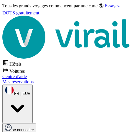
Tous les grands voyages commencent par une carte 🌎
Essayez
DOTS gratuitement
Hôtels
Voitures
Centre d'aide
Mes réservations
FR | EUR
se connecter