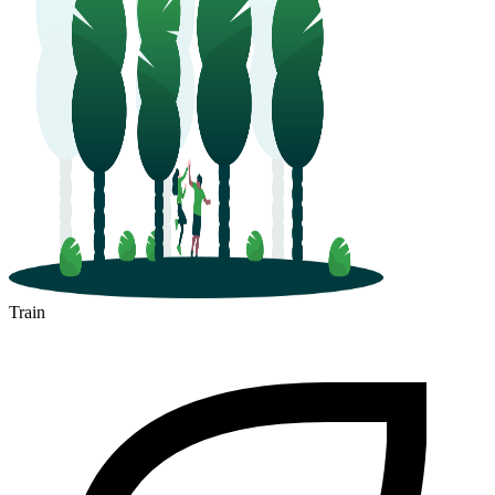
Train