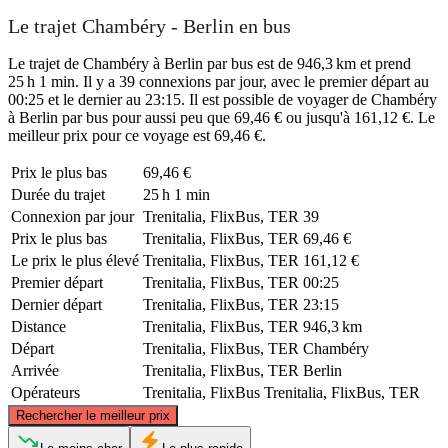
Le trajet Chambéry - Berlin en bus
Le trajet de Chambéry à Berlin par bus est de 946,3 km et prend
25 h 1 min. Il y a 39 connexions par jour, avec le premier départ au
00:25 et le dernier au 23:15. Il est possible de voyager de Chambéry
à Berlin par bus pour aussi peu que 69,46 € ou jusqu'à 161,12 €. Le
meilleur prix pour ce voyage est 69,46 €.
Prix ​​le plus bas
69,46 €
Durée du trajet
25 h 1 min
Connexion par jour
Trenitalia, FlixBus, TER
39
Prix ​​le plus bas
Trenitalia, FlixBus, TER
69,46 €
Le prix le plus élevé
Trenitalia, FlixBus, TER
161,12 €
Premier départ
Trenitalia, FlixBus, TER
00:25
Dernier départ
Trenitalia, FlixBus, TER
23:15
Distance
Trenitalia, FlixBus, TER
946,3 km
Départ
Trenitalia, FlixBus, TER
Chambéry
Arrivée
Trenitalia, FlixBus, TER
Berlin
Opérateurs
Trenitalia, FlixBus
Trenitalia, FlixBus, TER
©
CARTO
, ©
OpenStreetMap
contributors
Rechercher le meilleur prix
Berlin