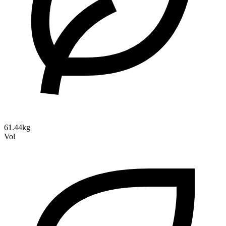
61.44kg
Vol