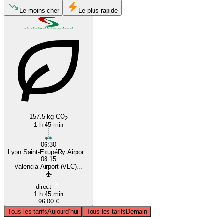
Lyon
Le moins cher
Le plus rapide
Valencia
157.5 kg CO
2
1 h 45 min
06:30
Lyon Saint-ExupéRy Airpor...
08:15
Valencia Airport (VLC)...
direct
1 h 45 min
96,00 €
Tous les tarifs
Aujourd’hui
Tous les tarifs
Demain