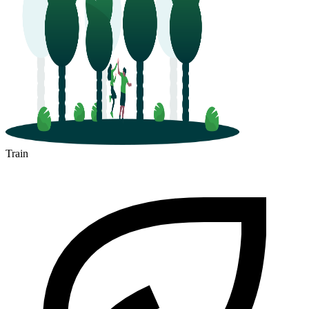
Train