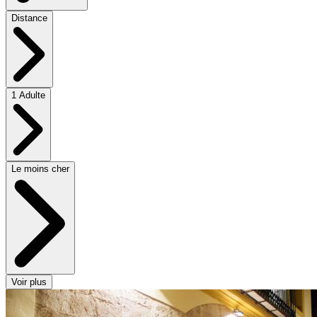
Distance
1 Adulte
Le moins cher
Voir plus