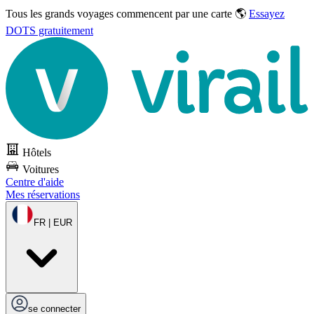
Tous les grands voyages commencent par une carte 🌎
Essayez
DOTS gratuitement
Hôtels
Voitures
Centre d'aide
Mes réservations
FR | EUR
se connecter