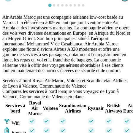
Air Arabia Maroc est une compagnie aérienne low-cost basée au
Maroc. Il a été créé en 2009 en tant que joint-venture entre Air
Arabia et des investisseurs marocains. La compagnie aérienne opère
des vols vers diverses destinations en Europe, en Afrique du Nord et
au Moyen-Orient. Son hub principal est situé à l'aéroport
international Mohammed V de Casablanca. Air Arabia Maroc
exploite une flotte d'avions Airbus A320 modernes et offre une
gamme de services à ses passagers, notamment l'enregistrement en
ligne, les repas en vol et la franchise de bagages. La compagnie
aérienne vise à offrir des voyages aériens abordables à ses clients
tout en maintenant des normes élevées de sécurité et de confort.
Services à bord Royal Air Maroc, Volotea et Scandinavian Airlines
de Lyon à Valence, Communauté de Valence
Comparez les services à bord lorsque vous voyagez de Lyon à
Valence, Communauté de Valence en plane.
Royal
Services à
Scandinavian
British
Ai
Air
Volotea
Ryanair
bord
Airlines
Airways
Eur
Maroc
Wifi
Bagage