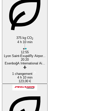
Ankara
375 kg CO
2
4 h 10 min
12:55
Lyon Saint-ExupéRy Airpor...
20:20
EsenboğA International Ai...
1 changement
4 h 10 min
123,00 €