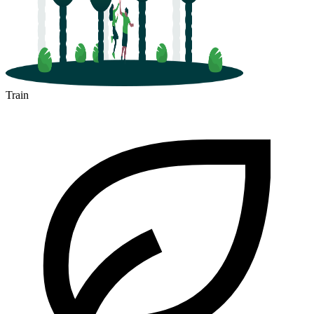
Train