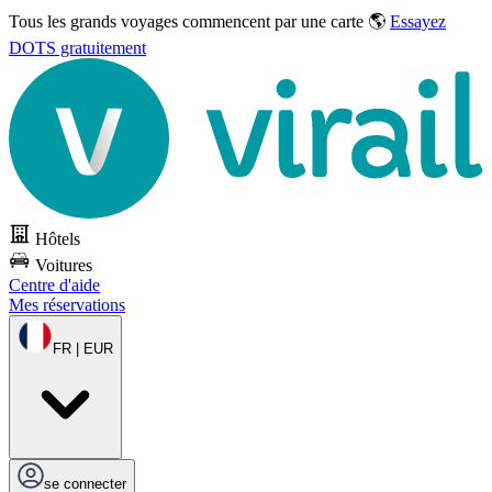
Tous les grands voyages commencent par une carte 🌎
Essayez
DOTS gratuitement
Hôtels
Voitures
Centre d'aide
Mes réservations
FR | EUR
se connecter