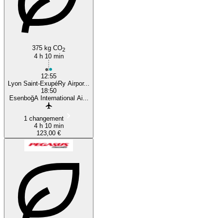
375 kg CO
2
4 h 10 min
12:55
Lyon Saint-ExupéRy Airpor...
18:50
EsenboğA International Ai...
1 changement
4 h 10 min
123,00 €