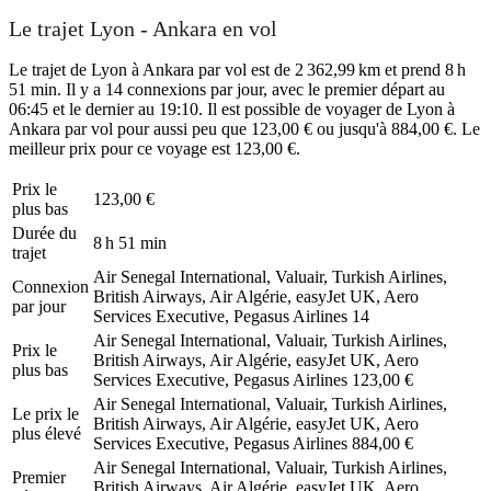
Le trajet Lyon - Ankara en vol
Le trajet de Lyon à Ankara par vol est de 2 362,99 km et prend 8 h
51 min. Il y a 14 connexions par jour, avec le premier départ au
06:45 et le dernier au 19:10. Il est possible de voyager de Lyon à
Ankara par vol pour aussi peu que 123,00 € ou jusqu'à 884,00 €. Le
meilleur prix pour ce voyage est 123,00 €.
Prix ​​le
123,00 €
plus bas
Durée du
8 h 51 min
trajet
Air Senegal International, Valuair, Turkish Airlines,
Connexion
British Airways, Air Algérie, easyJet UK, Aero
par jour
Services Executive, Pegasus Airlines
14
Air Senegal International, Valuair, Turkish Airlines,
Prix ​​le
British Airways, Air Algérie, easyJet UK, Aero
plus bas
Services Executive, Pegasus Airlines
123,00 €
Air Senegal International, Valuair, Turkish Airlines,
Le prix le
British Airways, Air Algérie, easyJet UK, Aero
plus élevé
Services Executive, Pegasus Airlines
884,00 €
Air Senegal International, Valuair, Turkish Airlines,
Premier
British Airways, Air Algérie, easyJet UK, Aero