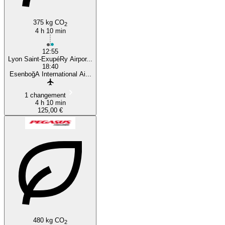
375 kg CO
2
4 h 10 min
12:55
Lyon Saint-ExupéRy Airpor...
18:40
EsenboğA International Ai...
1 changement
4 h 10 min
125,00 €
480 kg CO
2