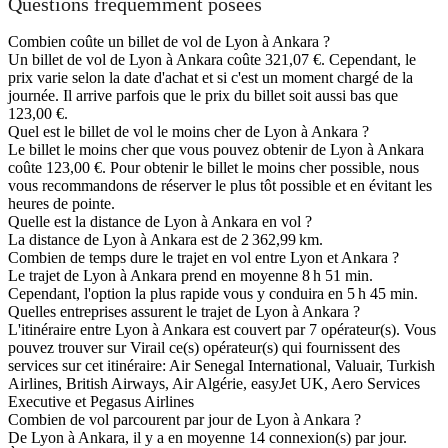
Questions fréquemment posées
Combien coûte un billet de vol de Lyon à Ankara ?
Un billet de vol de Lyon à Ankara coûte 321,07 €. Cependant, le
prix varie selon la date d'achat et si c'est un moment chargé de la
journée. Il arrive parfois que le prix du billet soit aussi bas que
123,00 €.
Quel est le billet de vol le moins cher de Lyon à Ankara ?
Le billet le moins cher que vous pouvez obtenir de Lyon à Ankara
coûte 123,00 €. Pour obtenir le billet le moins cher possible, nous
vous recommandons de réserver le plus tôt possible et en évitant les
heures de pointe.
Quelle est la distance de Lyon à Ankara en vol ?
La distance de Lyon à Ankara est de 2 362,99 km.
Combien de temps dure le trajet en vol entre Lyon et Ankara ?
Le trajet de Lyon à Ankara prend en moyenne 8 h 51 min.
Cependant, l'option la plus rapide vous y conduira en 5 h 45 min.
Quelles entreprises assurent le trajet de Lyon à Ankara ?
L'itinéraire entre Lyon à Ankara est couvert par 7 opérateur(s). Vous
pouvez trouver sur Virail ce(s) opérateur(s) qui fournissent des
services sur cet itinéraire: Air Senegal International, Valuair, Turkish
Airlines, British Airways, Air Algérie, easyJet UK, Aero Services
Executive et Pegasus Airlines
Combien de vol parcourent par jour de Lyon à Ankara ?
De Lyon à Ankara, il y a en moyenne 14 connexion(s) par jour.