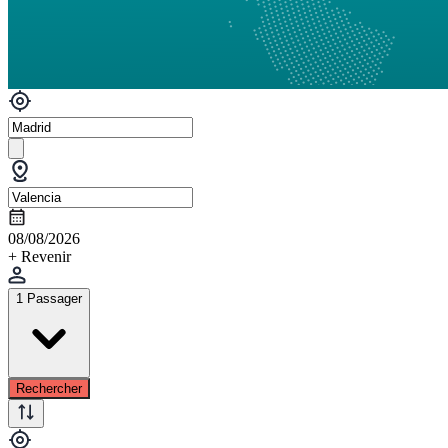
08/08/2026
+ Revenir
1 Passager
Rechercher