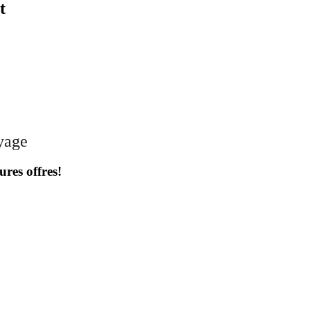
t
oyage
ures offres!