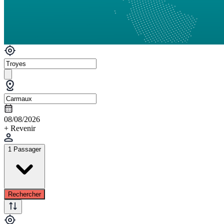
08/08/2026
+ Revenir
1 Passager
Rechercher