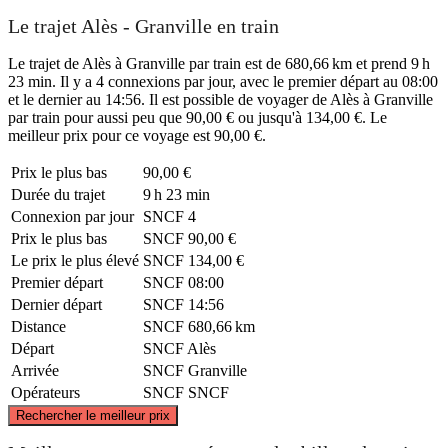
Le trajet Alès - Granville en train
Le trajet de Alès à Granville par train est de 680,66 km et prend 9 h
23 min. Il y a 4 connexions par jour, avec le premier départ au 08:00
et le dernier au 14:56. Il est possible de voyager de Alès à Granville
par train pour aussi peu que 90,00 € ou jusqu'à 134,00 €. Le
meilleur prix pour ce voyage est 90,00 €.
Prix ​​le plus bas
90,00 €
Durée du trajet
9 h 23 min
Connexion par jour
SNCF
4
Prix ​​le plus bas
SNCF
90,00 €
Le prix le plus élevé
SNCF
134,00 €
Premier départ
SNCF
08:00
Dernier départ
SNCF
14:56
Distance
SNCF
680,66 km
Départ
SNCF
Alès
Arrivée
SNCF
Granville
Opérateurs
SNCF
SNCF
©
CARTO
, ©
OpenStreetMap
contributors
Rechercher le meilleur prix
Granville