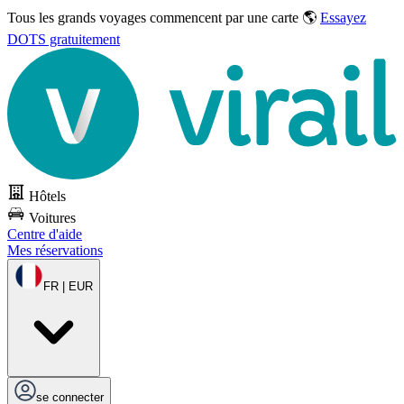
Tous les grands voyages commencent par une carte 🌎
Essayez
DOTS gratuitement
Hôtels
Voitures
Centre d'aide
Mes réservations
FR | EUR
se connecter