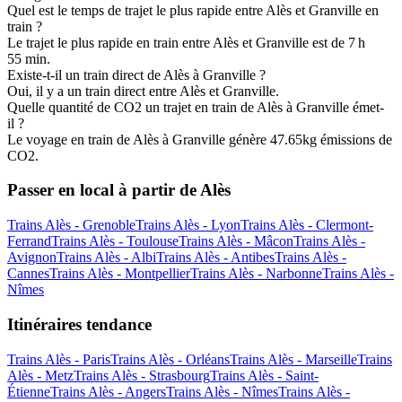
Quel est le temps de trajet le plus rapide entre Alès et Granville en
train ?
Le trajet le plus rapide en train entre Alès et Granville est de 7 h
55 min.
Existe-t-il un train direct de Alès à Granville ?
Oui, il y a un train direct entre Alès et Granville.
Quelle quantité de CO2 un trajet en train de Alès à Granville émet-
il ?
Le voyage en train de Alès à Granville génère 47.65kg émissions de
CO2.
Passer en local à partir de Alès
Trains Alès - Grenoble
Trains Alès - Lyon
Trains Alès - Clermont-
Ferrand
Trains Alès - Toulouse
Trains Alès - Mâcon
Trains Alès -
Avignon
Trains Alès - Albi
Trains Alès - Antibes
Trains Alès -
Cannes
Trains Alès - Montpellier
Trains Alès - Narbonne
Trains Alès -
Nîmes
Itinéraires tendance
Trains Alès - Paris
Trains Alès - Orléans
Trains Alès - Marseille
Trains
Alès - Metz
Trains Alès - Strasbourg
Trains Alès - Saint-
Étienne
Trains Alès - Angers
Trains Alès - Nîmes
Trains Alès -