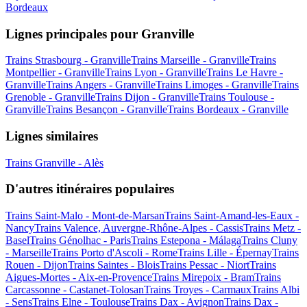
Bordeaux
Lignes principales pour Granville
Trains Strasbourg - Granville
Trains Marseille - Granville
Trains
Montpellier - Granville
Trains Lyon - Granville
Trains Le Havre -
Granville
Trains Angers - Granville
Trains Limoges - Granville
Trains
Grenoble - Granville
Trains Dijon - Granville
Trains Toulouse -
Granville
Trains Besançon - Granville
Trains Bordeaux - Granville
Lignes similaires
Trains Granville - Alès
D'autres itinéraires populaires
Trains Saint-Malo - Mont-de-Marsan
Trains Saint-Amand-les-Eaux -
Nancy
Trains Valence, Auvergne-Rhône-Alpes - Cassis
Trains Metz -
Basel
Trains Génolhac - Paris
Trains Estepona - Málaga
Trains Cluny
- Marseille
Trains Porto d'Ascoli - Rome
Trains Lille - Épernay
Trains
Rouen - Dijon
Trains Saintes - Blois
Trains Pessac - Niort
Trains
Aigues-Mortes - Aix-en-Provence
Trains Mirepoix - Bram
Trains
Carcassonne - Castanet-Tolosan
Trains Troyes - Carmaux
Trains Albi
- Sens
Trains Elne - Toulouse
Trains Dax - Avignon
Trains Dax -