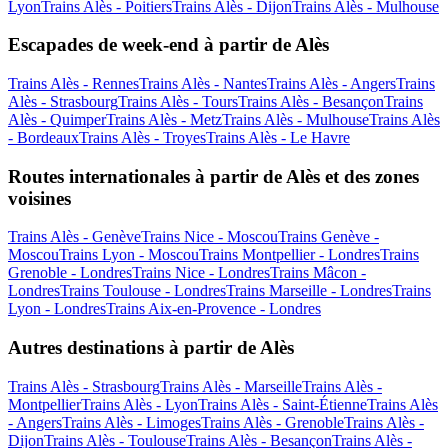
Lyon
Trains Alès - Poitiers
Trains Alès - Dijon
Trains Alès - Mulhouse
Escapades de week-end à partir de Alès
Trains Alès - Rennes
Trains Alès - Nantes
Trains Alès - Angers
Trains
Alès - Strasbourg
Trains Alès - Tours
Trains Alès - Besançon
Trains
Alès - Quimper
Trains Alès - Metz
Trains Alès - Mulhouse
Trains Alès
- Bordeaux
Trains Alès - Troyes
Trains Alès - Le Havre
Routes internationales à partir de Alès et des zones
voisines
Trains Alès - Genève
Trains Nice - Moscou
Trains Genève -
Moscou
Trains Lyon - Moscou
Trains Montpellier - Londres
Trains
Grenoble - Londres
Trains Nice - Londres
Trains Mâcon -
Londres
Trains Toulouse - Londres
Trains Marseille - Londres
Trains
Lyon - Londres
Trains Aix-en-Provence - Londres
Autres destinations à partir de Alès
Trains Alès - Strasbourg
Trains Alès - Marseille
Trains Alès -
Montpellier
Trains Alès - Lyon
Trains Alès - Saint-Étienne
Trains Alès
- Angers
Trains Alès - Limoges
Trains Alès - Grenoble
Trains Alès -
Dijon
Trains Alès - Toulouse
Trains Alès - Besançon
Trains Alès -