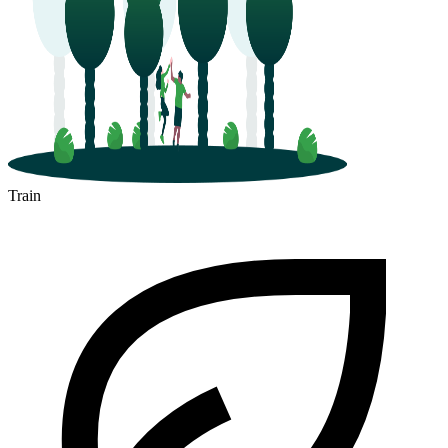
Train