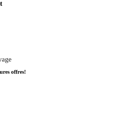
t
oyage
ures offres!