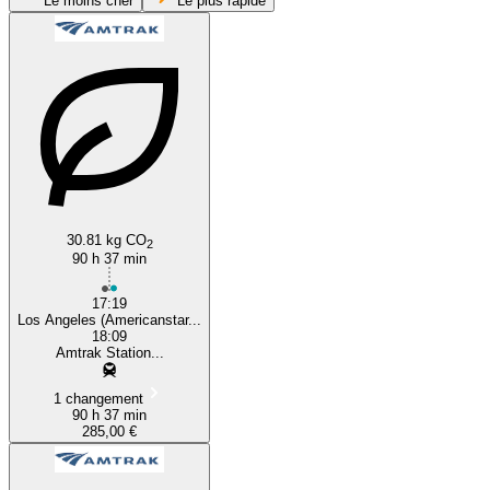
Le moins cher
Le plus rapide
Los Angeles, CA
Miami, FL
30.81 kg CO
2
90 h 37 min
17:19
Los Angeles (Americanstar...
18:09
Amtrak Station...
1 changement
90 h 37 min
285,00 €