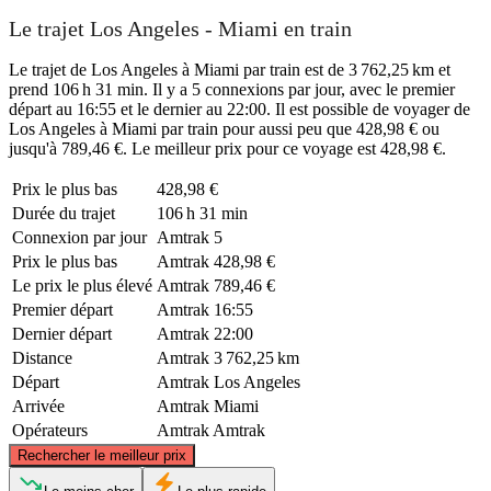
Le trajet Los Angeles - Miami en train
Le trajet de Los Angeles à Miami par train est de 3 762,25 km et
prend 106 h 31 min. Il y a 5 connexions par jour, avec le premier
départ au 16:55 et le dernier au 22:00. Il est possible de voyager de
Los Angeles à Miami par train pour aussi peu que 428,98 € ou
jusqu'à 789,46 €. Le meilleur prix pour ce voyage est 428,98 €.
Prix ​​le plus bas
428,98 €
Durée du trajet
106 h 31 min
Connexion par jour
Amtrak
5
Prix ​​le plus bas
Amtrak
428,98 €
Le prix le plus élevé
Amtrak
789,46 €
Premier départ
Amtrak
16:55
Dernier départ
Amtrak
22:00
Distance
Amtrak
3 762,25 km
Départ
Amtrak
Los Angeles
Arrivée
Amtrak
Miami
Opérateurs
Amtrak
Amtrak
©
CARTO
, ©
OpenStreetMap
contributors
Rechercher le meilleur prix