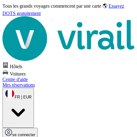
Tous les grands voyages commencent par une carte 🌎
Essayez
DOTS gratuitement
Hôtels
Voitures
Centre d'aide
Mes réservations
FR | EUR
se connecter