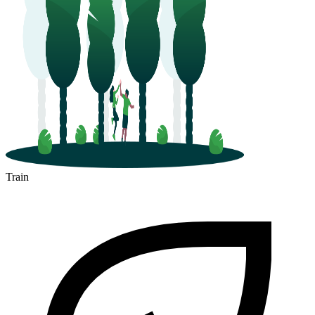
Train