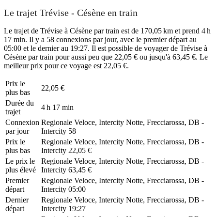
Le trajet Trévise - Césène en train
Le trajet de Trévise à Césène par train est de 170,05 km et prend 4 h
17 min. Il y a 58 connexions par jour, avec le premier départ au
05:00 et le dernier au 19:27. Il est possible de voyager de Trévise à
Césène par train pour aussi peu que 22,05 € ou jusqu'à 63,45 €. Le
meilleur prix pour ce voyage est 22,05 €.
Prix ​​le
22,05 €
plus bas
Durée du
4 h 17 min
trajet
Connexion
Regionale Veloce, Intercity Notte, Frecciarossa, DB -
par jour
Intercity
58
Prix ​​le
Regionale Veloce, Intercity Notte, Frecciarossa, DB -
plus bas
Intercity
22,05 €
Le prix le
Regionale Veloce, Intercity Notte, Frecciarossa, DB -
plus élevé
Intercity
63,45 €
Premier
Regionale Veloce, Intercity Notte, Frecciarossa, DB -
départ
Intercity
05:00
Dernier
Regionale Veloce, Intercity Notte, Frecciarossa, DB -
départ
Intercity
19:27