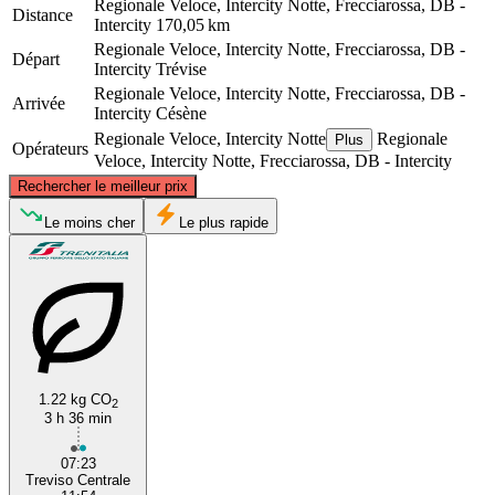
Regionale Veloce, Intercity Notte, Frecciarossa, DB -
Distance
Intercity
170,05 km
Regionale Veloce, Intercity Notte, Frecciarossa, DB -
Départ
Intercity
Trévise
Regionale Veloce, Intercity Notte, Frecciarossa, DB -
Arrivée
Intercity
Césène
Regionale Veloce, Intercity Notte
Regionale
Plus
Opérateurs
Veloce, Intercity Notte, Frecciarossa, DB - Intercity
©
CARTO
, ©
OpenStreetMap
contributors
Rechercher le meilleur prix
Treviso
Le moins cher
Le plus rapide
1.22 kg CO
2
3 h 36 min
Cesena
07:23
Treviso Centrale