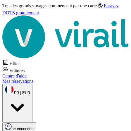
Tous les grands voyages commencent par une carte 🌎
Essayez
DOTS gratuitement
Hôtels
Voitures
Centre d'aide
Mes réservations
FR | EUR
se connecter