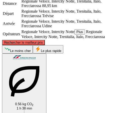
Regionale Veloce, Intercity Notte, Trenitalia, Italo,
Distance
Frecciarossa
88,95 km
Regionale Veloce, Intercity Notte, Trenitalia, Italo,
Départ
Frecciarossa
Trévise
Regionale Veloce, Intercity Notte, Trenitalia, Italo,
Arrivée
Frecciarossa
Udine
Regionale Veloce, Intercity Notte
Regionale
Plus
Opérateurs
Veloce, Intercity Notte, Trenitalia, Italo, Frecciarossa
©
CARTO
, ©
OpenStreetMap
contributors
Rechercher le meilleur prix
Le moins cher
Le plus rapide
Udine
Treviso
0.56 kg CO
2
1 h 38 min