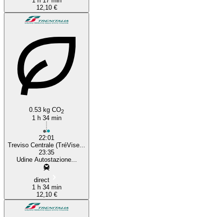
1 h 17 min
12,10 €
0.53 kg CO
2
1 h 34 min
22:01
Treviso Centrale (TréVise...
23:35
Udine Autostazione...
direct
1 h 34 min
12,10 €