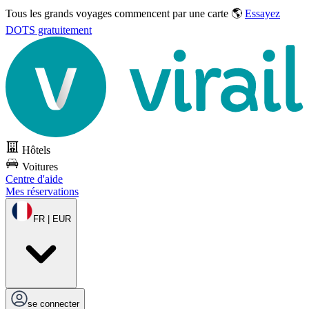
Tous les grands voyages commencent par une carte 🌎
Essayez
DOTS gratuitement
Hôtels
Voitures
Centre d'aide
Mes réservations
FR | EUR
se connecter