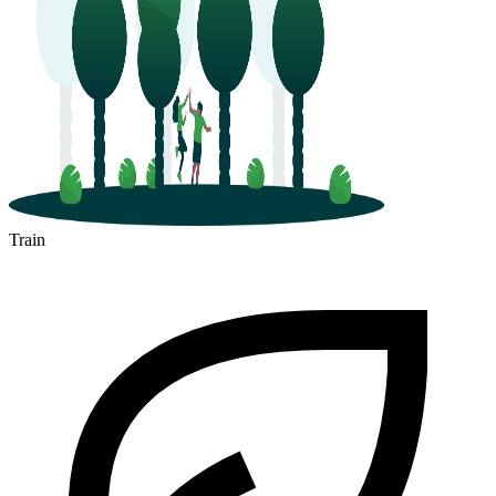
Train