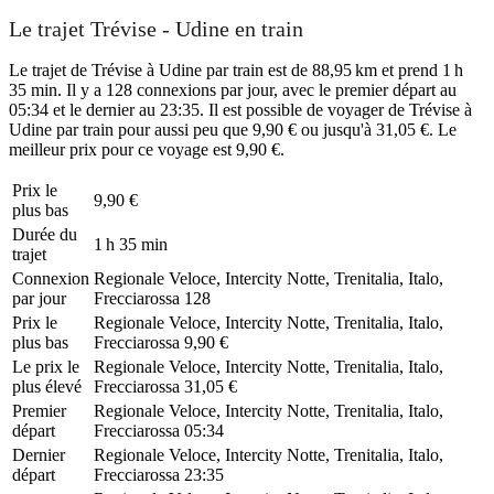
Le trajet Trévise - Udine en train
Le trajet de Trévise à Udine par train est de 88,95 km et prend 1 h
35 min. Il y a 128 connexions par jour, avec le premier départ au
05:34 et le dernier au 23:35. Il est possible de voyager de Trévise à
Udine par train pour aussi peu que 9,90 € ou jusqu'à 31,05 €. Le
meilleur prix pour ce voyage est 9,90 €.
Prix ​​le
9,90 €
plus bas
Durée du
1 h 35 min
trajet
Connexion
Regionale Veloce, Intercity Notte, Trenitalia, Italo,
par jour
Frecciarossa
128
Prix ​​le
Regionale Veloce, Intercity Notte, Trenitalia, Italo,
plus bas
Frecciarossa
9,90 €
Le prix le
Regionale Veloce, Intercity Notte, Trenitalia, Italo,
plus élevé
Frecciarossa
31,05 €
Premier
Regionale Veloce, Intercity Notte, Trenitalia, Italo,
départ
Frecciarossa
05:34
Dernier
Regionale Veloce, Intercity Notte, Trenitalia, Italo,
départ
Frecciarossa
23:35