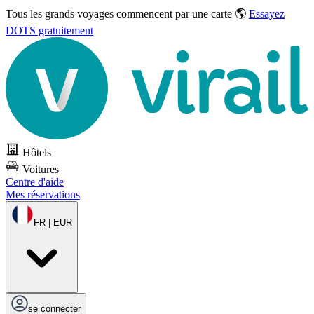
Tous les grands voyages commencent par une carte 🌎
Essayez
DOTS gratuitement
Hôtels
Voitures
Centre d'aide
Mes réservations
FR | EUR
se connecter