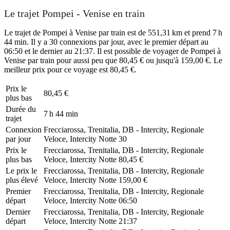
Le trajet Pompei - Venise en train
Le trajet de Pompei à Venise par train est de 551,31 km et prend 7 h
44 min. Il y a 30 connexions par jour, avec le premier départ au
06:50 et le dernier au 21:37. Il est possible de voyager de Pompei à
Venise par train pour aussi peu que 80,45 € ou jusqu'à 159,00 €. Le
meilleur prix pour ce voyage est 80,45 €.
Prix ​​le
80,45 €
plus bas
Durée du
7 h 44 min
trajet
Connexion
Frecciarossa, Trenitalia, DB - Intercity, Regionale
par jour
Veloce, Intercity Notte
30
Prix ​​le
Frecciarossa, Trenitalia, DB - Intercity, Regionale
plus bas
Veloce, Intercity Notte
80,45 €
Le prix le
Frecciarossa, Trenitalia, DB - Intercity, Regionale
plus élevé
Veloce, Intercity Notte
159,00 €
Premier
Frecciarossa, Trenitalia, DB - Intercity, Regionale
départ
Veloce, Intercity Notte
06:50
Dernier
Frecciarossa, Trenitalia, DB - Intercity, Regionale
départ
Veloce, Intercity Notte
21:37