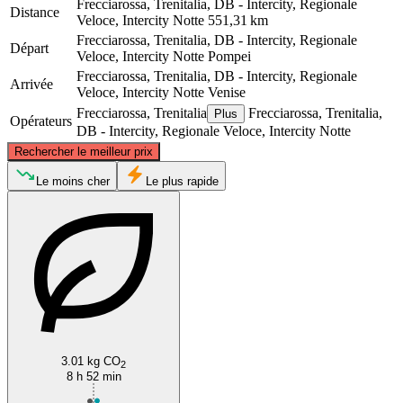
Frecciarossa, Trenitalia, DB - Intercity, Regionale
Distance
Veloce, Intercity Notte
551,31 km
Frecciarossa, Trenitalia, DB - Intercity, Regionale
Départ
Veloce, Intercity Notte
Pompei
Frecciarossa, Trenitalia, DB - Intercity, Regionale
Arrivée
Veloce, Intercity Notte
Venise
Frecciarossa, Trenitalia
Frecciarossa, Trenitalia,
Plus
Opérateurs
DB - Intercity, Regionale Veloce, Intercity Notte
©
CARTO
, ©
OpenStreetMap
contributors
Rechercher le meilleur prix
Venice
Le moins cher
Le plus rapide
Pompei
3.01 kg CO
2
8 h 52 min