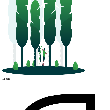
Train