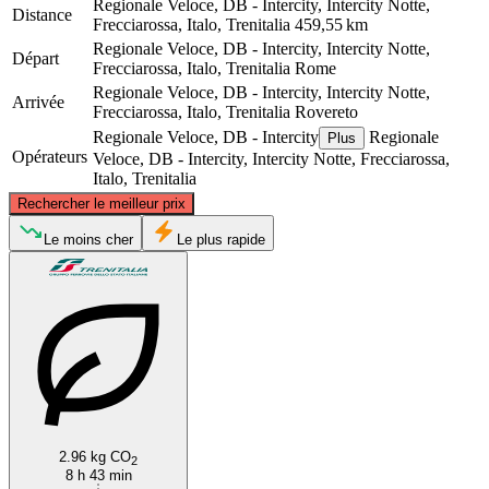
Regionale Veloce, DB - Intercity, Intercity Notte,
Distance
Frecciarossa, Italo, Trenitalia
459,55 km
Regionale Veloce, DB - Intercity, Intercity Notte,
Départ
Frecciarossa, Italo, Trenitalia
Rome
Regionale Veloce, DB - Intercity, Intercity Notte,
Arrivée
Frecciarossa, Italo, Trenitalia
Rovereto
Regionale Veloce, DB - Intercity
Regionale
Plus
Opérateurs
Veloce, DB - Intercity, Intercity Notte, Frecciarossa,
Italo, Trenitalia
©
CARTO
, ©
OpenStreetMap
contributors
Rechercher le meilleur prix
Rovereto
Le moins cher
Le plus rapide
Rome
2.96 kg CO
2
8 h 43 min