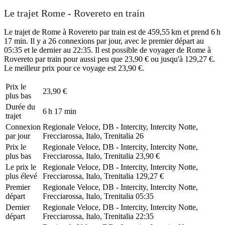
Le trajet Rome - Rovereto en train
Le trajet de Rome à Rovereto par train est de 459,55 km et prend 6 h
17 min. Il y a 26 connexions par jour, avec le premier départ au
05:35 et le dernier au 22:35. Il est possible de voyager de Rome à
Rovereto par train pour aussi peu que 23,90 € ou jusqu'à 129,27 €.
Le meilleur prix pour ce voyage est 23,90 €.
Prix ​​le
23,90 €
plus bas
Durée du
6 h 17 min
trajet
Connexion
Regionale Veloce, DB - Intercity, Intercity Notte,
par jour
Frecciarossa, Italo, Trenitalia
26
Prix ​​le
Regionale Veloce, DB - Intercity, Intercity Notte,
plus bas
Frecciarossa, Italo, Trenitalia
23,90 €
Le prix le
Regionale Veloce, DB - Intercity, Intercity Notte,
plus élevé
Frecciarossa, Italo, Trenitalia
129,27 €
Premier
Regionale Veloce, DB - Intercity, Intercity Notte,
départ
Frecciarossa, Italo, Trenitalia
05:35
Dernier
Regionale Veloce, DB - Intercity, Intercity Notte,
départ
Frecciarossa, Italo, Trenitalia
22:35