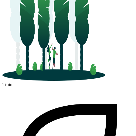
Train