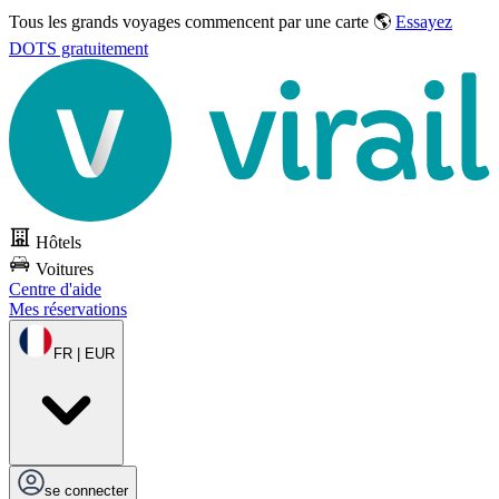
Tous les grands voyages commencent par une carte 🌎
Essayez
DOTS gratuitement
Hôtels
Voitures
Centre d'aide
Mes réservations
FR | EUR
se connecter