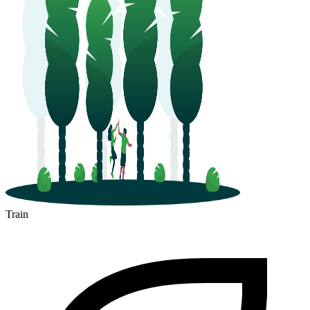
Train