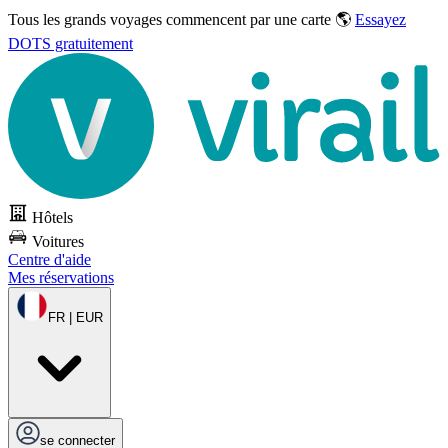
Tous les grands voyages commencent par une carte 🌎
Essayez
DOTS gratuitement
Hôtels
Voitures
Centre d'aide
Mes réservations
FR | EUR
se connecter