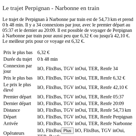
Le trajet Perpignan - Narbonne en train
Le trajet de Perpignan à Narbonne par train est de 54,73 km et prend
0 h 48 min. Il y a 34 connexions par jour, avec le premier départ au
05:37 et le dernier au 20:09. Il est possible de voyager de Perpignan
à Narbonne par train pour aussi peu que 6,32 € ou jusqu'à 42,10 €.
Le meilleur prix pour ce voyage est 6,32 €.
Prix ​​le plus bas
6,32 €
Durée du trajet
0 h 48 min
Connexion par
liO, FlixBus, TGV inOui, TER, Renfe
34
jour
Prix ​​le plus bas
liO, FlixBus, TGV inOui, TER, Renfe
6,32 €
Le prix le plus
liO, FlixBus, TGV inOui, TER, Renfe
42,10 €
élevé
Premier départ
liO, FlixBus, TGV inOui, TER, Renfe
05:37
Dernier départ
liO, FlixBus, TGV inOui, TER, Renfe
20:09
Distance
liO, FlixBus, TGV inOui, TER, Renfe
54,73 km
Départ
liO, FlixBus, TGV inOui, TER, Renfe
Perpignan
Arrivée
liO, FlixBus, TGV inOui, TER, Renfe
Narbonne
liO, FlixBus
liO, FlixBus, TGV inOui,
Plus
Opérateurs