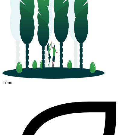
Train