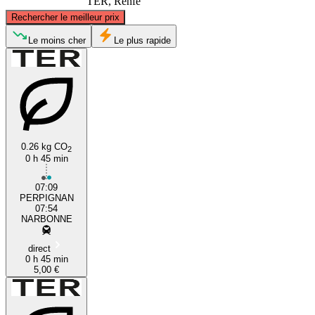
TER, Renfe
©
CARTO
, ©
OpenStreetMap
contributors
Rechercher le meilleur prix
Narbonne
Le moins cher
Le plus rapide
0.26 kg CO
2
0 h 45 min
Perpignan
07:09
PERPIGNAN
07:54
NARBONNE
direct
0 h 45 min
5,00 €