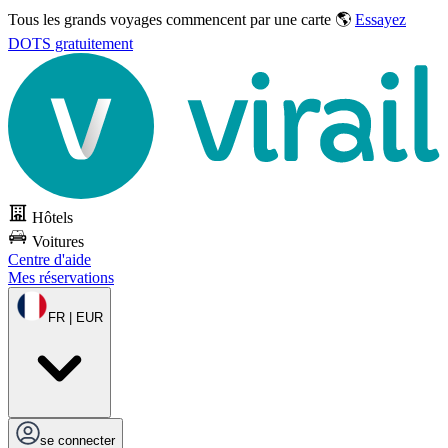
Tous les grands voyages commencent par une carte 🌎
Essayez
DOTS gratuitement
Hôtels
Voitures
Centre d'aide
Mes réservations
FR | EUR
se connecter